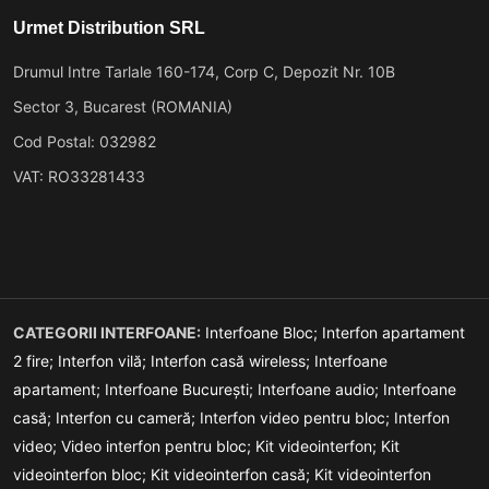
Urmet Distribution SRL
Drumul Intre Tarlale 160-174, Corp C, Depozit Nr. 10B
Sector 3, Bucarest (ROMANIA)
Cod Postal: 032982
VAT: RO33281433
CATEGORII INTERFOANE:
Interfoane Bloc;
Interfon apartament
2 fire;
Interfon vilă;
Interfon casă wireless;
Interfoane
apartament;
Interfoane București;
Interfoane audio;
Interfoane
casă;
Interfon cu cameră;
Interfon video pentru bloc;
Interfon
video;
Video interfon pentru bloc;
Kit videointerfon;
Kit
videointerfon bloc;
Kit videointerfon casă;
Kit videointerfon