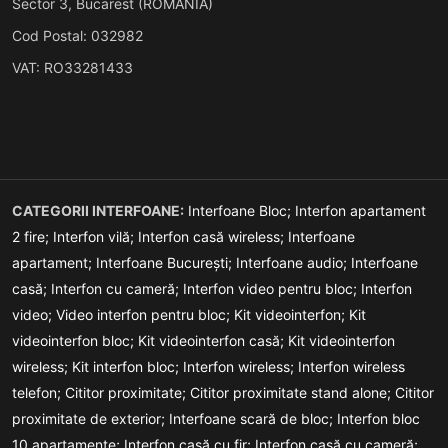
Sector 3, Bucarest (ROMANIA)
Cod Postal: 032982
VAT: RO33281433
CATEGORII INTERFOANE:
Interfoane Bloc;
Interfon apartament
2 fire;
Interfon vilă;
Interfon casă wireless;
Interfoane
apartament;
Interfoane București;
Interfoane audio;
Interfoane
casă;
Interfon cu cameră;
Interfon video pentru bloc;
Interfon
video;
Video interfon pentru bloc;
Kit videointerfon;
Kit
videointerfon bloc;
Kit videointerfon casă;
Kit videointerfon
wireless;
Kit interfon bloc;
Interfon wireless;
Interfon wireless
telefon;
Cititor proximitate;
Cititor proximitate stand alone;
Cititor
proximitate de exterior;
Interfoane scară de bloc;
Interfon bloc
10 apartamente;
Interfon casă cu fir;
Interfon casă cu cameră;