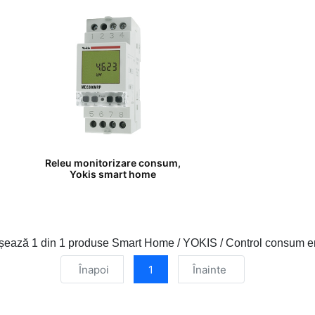
Releu monitorizare consum,
Yokis smart home
ișează
1 din 1
produse Smart Home / YOKIS / Control consum e
Înapoi
1
Înainte