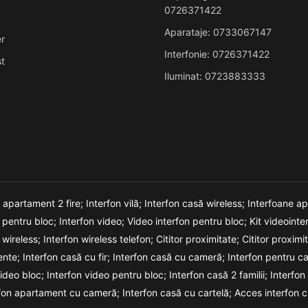
0726371422
Aparataje: 0733067147
r
Interfonie: 0726371422
t
Iluminat: 0723883333
n apartament 2 fire;
Interfon vilă;
Interfon casă wireless;
Interfoane a
o pentru bloc;
Interfon video;
Video interfon pentru bloc;
Kit videointe
 wireless;
Interfon wireless telefon;
Cititor proximitate;
Cititor proxim
ente;
Interfon casă cu fir;
Interfon casă cu cameră;
Interfon pentru c
video bloc;
Interfon video pentru bloc;
Interfon casă 2 familii;
Interfon
rfon apartament cu cameră;
Interfon casă cu cartelă;
Acces interfon c