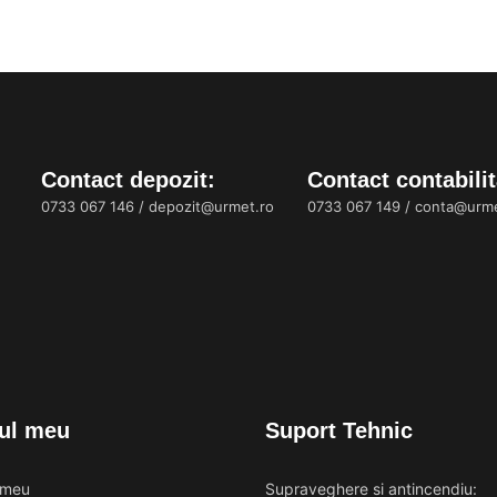
Contact depozit:
Contact contabilit
0733 067 146
/
depozit@urmet.ro
0733 067 149
/
conta@urme
ul meu
Suport Tehnic
 meu
Supraveghere si antincendiu: