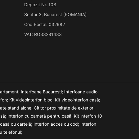
Depozit Nr. 10B
Sector 3, Bucarest (ROMANIA)
Cod Postal: 032982
VAT: RO33281433
partament;
Interfoane București;
Interfoane audio;
rfon;
Kit videointerfon bloc;
Kit videointerfon casă;
itate stand alone;
Cititor proximitate de exterior;
asă;
Interfon cu cameră pentru casă;
Kit interfon 10
 casă cu cartelă;
Interfon acces cu cod;
Interfon
u telefonul;