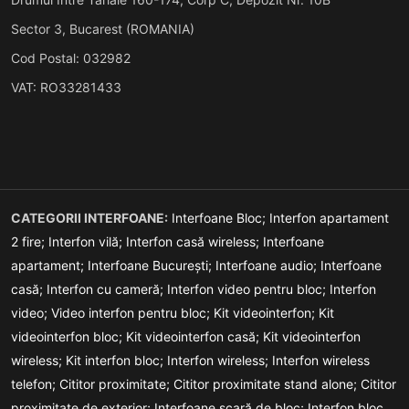
Sector 3, Bucarest (ROMANIA)
Cod Postal: 032982
VAT: RO33281433
CATEGORII INTERFOANE:
Interfoane Bloc;
Interfon apartament
2 fire;
Interfon vilă;
Interfon casă wireless;
Interfoane
apartament;
Interfoane București;
Interfoane audio;
Interfoane
casă;
Interfon cu cameră;
Interfon video pentru bloc;
Interfon
video;
Video interfon pentru bloc;
Kit videointerfon;
Kit
videointerfon bloc;
Kit videointerfon casă;
Kit videointerfon
wireless;
Kit interfon bloc;
Interfon wireless;
Interfon wireless
telefon;
Cititor proximitate;
Cititor proximitate stand alone;
Cititor
proximitate de exterior;
Interfoane scară de bloc;
Interfon bloc