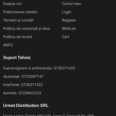
Despre noi
Contul meu
Prelucrearea datelor
Login
Termeni și condiții
Register
Politica de comandă și retur
WishList
Politica de livrare
Cart
ANPC
Suport Tehnic
Supraveghere si antincendiu: 0726371422
Aparataje: 0733067147
Interfonie: 0726371422
Iluminat: 0723883333
Urmet Distribution SRL
Drumul Intre Tarlale 160-174, Corp C, Depozit Nr. 10B