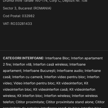
Drumul Intre Tarlale 160-174, Corp C, Depozit Nr. 10B
Sector 3, Bucarest (ROMANIA)
Cod Postal: 032982
VAT: RO33281433
CATEGORII INTERFOANE:
Interfoane Bloc;
Interfon apartament
2 fire;
Interfon vilă;
Interfon casă wireless;
Interfoane
apartament;
Interfoane București;
Interfoane audio;
Interfoane
casă;
Interfon cu cameră;
Interfon video pentru bloc;
Interfon
video;
Video interfon pentru bloc;
Kit videointerfon;
Kit
videointerfon bloc;
Kit videointerfon casă;
Kit videointerfon
wireless;
Kit interfon bloc;
Interfon wireless;
Interfon wireless
telefon;
Cititor proximitate;
Cititor proximitate stand alone;
Cititor