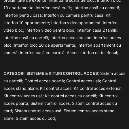
proximitate de exterior;
Interfoane scară de bloc;
Interfon bloc
10 apartamente;
Interfon casă cu fir;
Interfon casă cu cameră;
Interfon pentru casă;
Interfon cu cameră pentru casă;
Kit
interfon 10 apartamente;
Interfon video apartament;
Interfon
video bloc;
Interfon video pentru bloc;
Interfon casă 2 familii;
Interfon casă cu cartelă;
Interfon acces cu cod;
Interfon acces
bloc;
Interfon bloc 20 de apartamente;
Interfon apartament cu
cameră;
Interfon casă cu cartelă;
Acces interfon cu telefonul;
CATEGORII SISTEME & KITURI CONTROL ACCES:
Sistem acces
cu cartelă;
Control acces poartă;
Control acces ușă;
Control
acces stand alone;
Kit control acces;
Kit control acces exterior;
Kit control acces ușă;
Kit control acces cu cartelă;
Kit control
acces poartă;
Sistem control acces;
Sistem control acces cu
card;
Sistem control acces ușă;
Sistem control acces stand
alone;
Sistem acces cu cod;