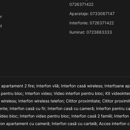
0726371422
Aparataje: 0733067147
r
Interfonie: 0726371422
t
Iluminat: 0723883333
n apartament 2 fire;
Interfon vilă;
Interfon casă wireless;
Interfoane a
o pentru bloc;
Interfon video;
Video interfon pentru bloc;
Kit videointe
 wireless;
Interfon wireless telefon;
Cititor proximitate;
Cititor proxim
ente;
Interfon casă cu fir;
Interfon casă cu cameră;
Interfon pentru c
video bloc;
Interfon video pentru bloc;
Interfon casă 2 familii;
Interfon
rfon apartament cu cameră;
Interfon casă cu cartelă;
Acces interfon c