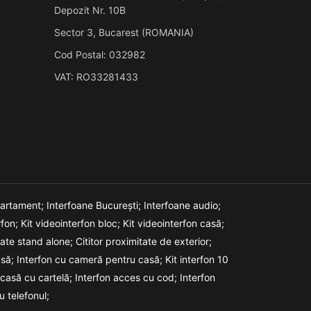
Depozit Nr. 10B
Sector 3, Bucarest (ROMANIA)
Cod Postal: 032982
VAT: RO33281433
partament;
Interfoane București;
Interfoane audio;
rfon;
Kit videointerfon bloc;
Kit videointerfon casă;
itate stand alone;
Cititor proximitate de exterior;
asă;
Interfon cu cameră pentru casă;
Kit interfon 10
 casă cu cartelă;
Interfon acces cu cod;
Interfon
u telefonul;