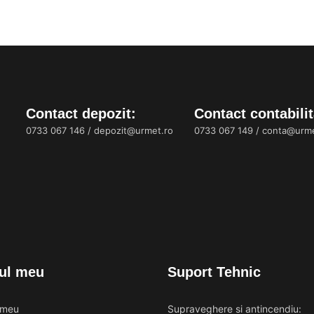
Contact depozit:
Contact contabilit
0733 067 146
/
depozit@urmet.ro
0733 067 149
/
conta@urme
ul meu
Suport Tehnic
 meu
Supraveghere si antincendiu: