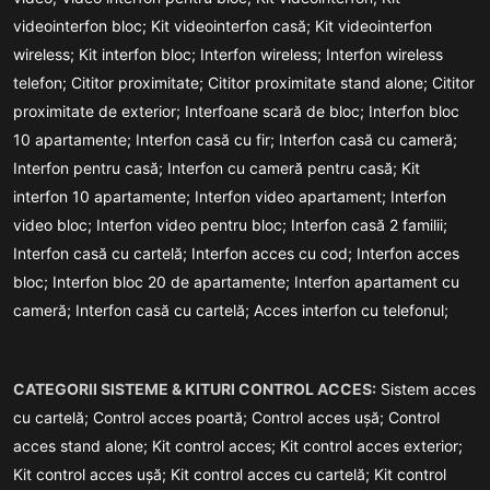
videointerfon bloc;
Kit videointerfon casă;
Kit videointerfon
wireless;
Kit interfon bloc;
Interfon wireless;
Interfon wireless
telefon;
Cititor proximitate;
Cititor proximitate stand alone;
Cititor
proximitate de exterior;
Interfoane scară de bloc;
Interfon bloc
10 apartamente;
Interfon casă cu fir;
Interfon casă cu cameră;
Interfon pentru casă;
Interfon cu cameră pentru casă;
Kit
interfon 10 apartamente;
Interfon video apartament;
Interfon
video bloc;
Interfon video pentru bloc;
Interfon casă 2 familii;
Interfon casă cu cartelă;
Interfon acces cu cod;
Interfon acces
bloc;
Interfon bloc 20 de apartamente;
Interfon apartament cu
cameră;
Interfon casă cu cartelă;
Acces interfon cu telefonul;
CATEGORII SISTEME & KITURI CONTROL ACCES:
Sistem acces
cu cartelă;
Control acces poartă;
Control acces ușă;
Control
acces stand alone;
Kit control acces;
Kit control acces exterior;
Kit control acces ușă;
Kit control acces cu cartelă;
Kit control