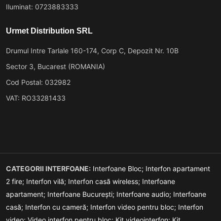
Iluminat: 0723883333
Urmet Distribution SRL
Drumul Intre Tarlale 160-174, Corp C, Depozit Nr. 10B
Sector 3, Bucarest (ROMANIA)
Cod Postal: 032982
VAT: RO33281433
CATEGORII INTERFOANE:
Interfoane Bloc;
Interfon apartament
2 fire;
Interfon vilă;
Interfon casă wireless;
Interfoane
apartament;
Interfoane București;
Interfoane audio;
Interfoane
casă;
Interfon cu cameră;
Interfon video pentru bloc;
Interfon
video;
Video interfon pentru bloc;
Kit videointerfon;
Kit