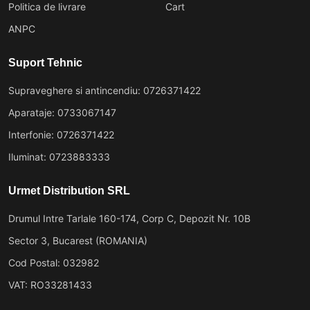
Politica de livrare
Cart
ANPC
Suport Tehnic
Supraveghere si antincendiu: 0726371422
Aparataje: 0733067147
Interfonie: 0726371422
Iluminat: 0723883333
Urmet Distribution SRL
Drumul Intre Tarlale 160-174, Corp C, Depozit Nr. 10B
Sector 3, Bucarest (ROMANIA)
Cod Postal: 032982
VAT: RO33281433