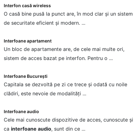
Interfon casă wireless
V
O casă bine pusă la punct are, în mod clar și un sistem
C
de securitate eficient și modern. ...
s
Interfoane apartament
K
Un bloc de apartamente are, de cele mai multe ori,
sistem de acces bazat pe interfon. Pentru o ...
p
Interfoane București
K
l
Capitala se dezvoltă pe zi ce trece și odată cu noile
C
clădiri, este nevoie de modalități ...
i
Interfoane audio
K
Cele mai cunoscute dispozitive de acces, cunoscute și
F
ca
interfoane audio
, sunt din ce ...
P