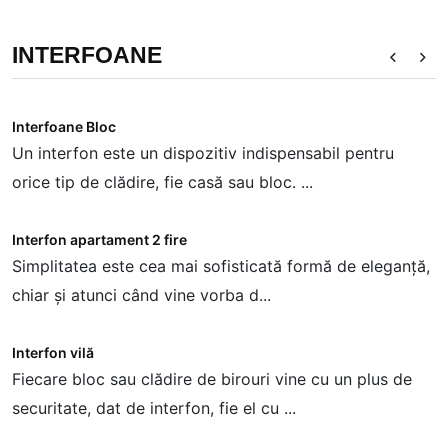
INTERFOANE
Interfoane Bloc
I
Un interfon este un dispozitiv indispensabil pentru
T
orice tip de clădire, fie casă sau bloc. ...
c
Interfon apartament 2 fire
I
Simplitatea este cea mai sofisticată formă de eleganță,
F
chiar și atunci când vine vorba d...
a
Interfon vilă
I
Fiecare bloc sau clădire de birouri vine cu un plus de
M
securitate, dat de interfon, fie el cu ...
i