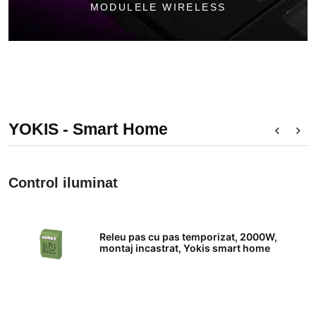
50
%
MODULELE WIRELESS
OFF
MODULELE CU FIRE
YOKIS - Smart Home
Control iluminat
C
Releu pas cu pas temporizat, 2000W,
montaj incastrat, Yokis smart home
2