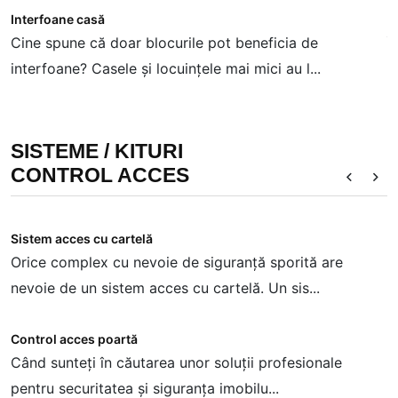
Interfoane casă
K
Cine spune că doar blocurile pot beneficia de
Î
interfoane? Casele și locuințele mai mici au l...
i
SISTEME / KITURI
CONTROL ACCES
Sistem acces cu cartelă
K
Orice complex cu nevoie de siguranță sporită are
C
nevoie de un sistem acces cu cartelă. Un sis...
s
Control acces poartă
S
Când sunteți în căutarea unor soluții profesionale
D
pentru securitatea și siguranța imobilu...
c