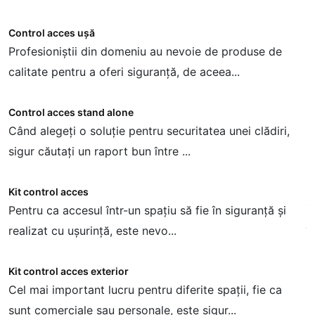
Control acces ușă
S
Profesioniștii din domeniu au nevoie de produse de
D
calitate pentru a oferi siguranță, de aceea...
s
Control acces stand alone
S
Când alegeți o soluție pentru securitatea unei clădiri,
C
sigur căutați un raport bun între ...
s
Kit control acces
S
zi
Pentru ca accesul într-un spațiu să fie în siguranță și
Î
realizat cu ușurință, este nevo...
î
Kit control acces exterior
S
Cel mai important lucru pentru diferite spații, fie ca
P
sunt comerciale sau personale, este sigur...
s