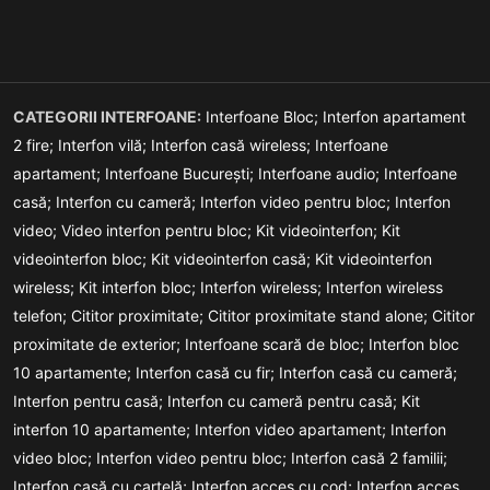
CATEGORII INTERFOANE:
Interfoane Bloc;
Interfon apartament
2 fire;
Interfon vilă;
Interfon casă wireless;
Interfoane
apartament;
Interfoane București;
Interfoane audio;
Interfoane
casă;
Interfon cu cameră;
Interfon video pentru bloc;
Interfon
video;
Video interfon pentru bloc;
Kit videointerfon;
Kit
videointerfon bloc;
Kit videointerfon casă;
Kit videointerfon
wireless;
Kit interfon bloc;
Interfon wireless;
Interfon wireless
telefon;
Cititor proximitate;
Cititor proximitate stand alone;
Cititor
proximitate de exterior;
Interfoane scară de bloc;
Interfon bloc
10 apartamente;
Interfon casă cu fir;
Interfon casă cu cameră;
Interfon pentru casă;
Interfon cu cameră pentru casă;
Kit
interfon 10 apartamente;
Interfon video apartament;
Interfon
video bloc;
Interfon video pentru bloc;
Interfon casă 2 familii;
Interfon casă cu cartelă;
Interfon acces cu cod;
Interfon acces