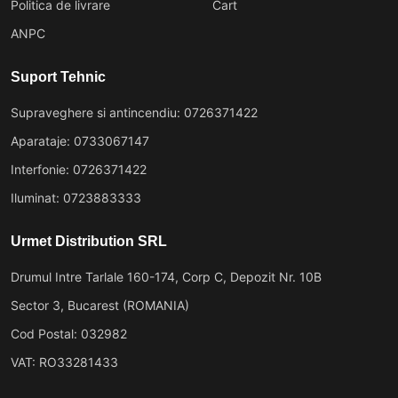
Politica de livrare
Cart
ANPC
Suport Tehnic
Supraveghere si antincendiu: 0726371422
Aparataje: 0733067147
Interfonie: 0726371422
Iluminat: 0723883333
Urmet Distribution SRL
Drumul Intre Tarlale 160-174, Corp C, Depozit Nr. 10B
Sector 3, Bucarest (ROMANIA)
Cod Postal: 032982
VAT: RO33281433