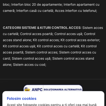
bloc;
Interfon bloc 20 de apartamente;
Interfon apartament cu
cameră;
Interfon casă cu cartelă;
Acces interfon cu telefonul;
CATEGORII SISTEME & KITURI CONTROL ACCES:
Sistem acces
cu cartelă;
Control acces poartă;
Control acces ușă;
Control
acces stand alone;
Kit control acces;
Kit control acces exterior;
Kit control acces ușă;
Kit control acces cu cartelă;
Kit control
acces poartă;
Sistem control acces;
Sistem control acces cu
card;
Sistem control acces ușă;
Sistem control acces stand
alone;
Sistem acces cu cod;
Folosim cookies
Acest site folosește cookies pentru a-ți oferi cea mai bună