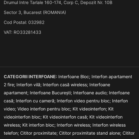
Drumul Intre Tarlale 160-174, Corp C, Depozit Nr. 10B
Sector 3, Bucarest (ROMANIA)
Cod Postal: 032982
VAT: RO33281433
CATEGORII INTERFOANE:
Interfoane Bloc;
Interfon apartament
2 fire;
Interfon vilă;
Interfon casă wireless;
Interfoane
apartament;
Interfoane București;
Interfoane audio;
Interfoane
casă;
Interfon cu cameră;
Interfon video pentru bloc;
Interfon
video;
Video interfon pentru bloc;
Kit videointerfon;
Kit
videointerfon bloc;
Kit videointerfon casă;
Kit videointerfon
wireless;
Kit interfon bloc;
Interfon wireless;
Interfon wireless
telefon;
Cititor proximitate;
Cititor proximitate stand alone;
Cititor