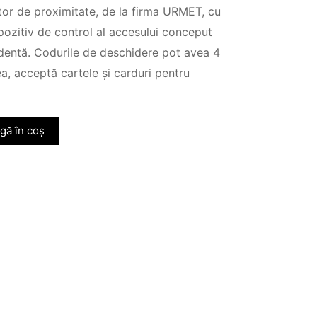
tor de proximitate, de la firma URMET, cu
spozitiv de control al accesului conceput
dentă. Codurile de deschidere pot avea 4
a, acceptă cartele și carduri pentru
gă în coș