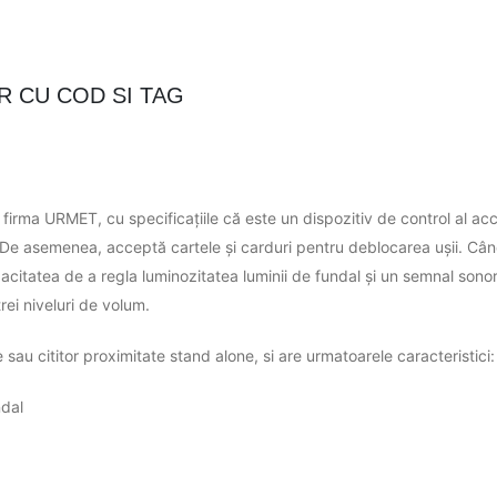
OR CU COD SI TAG
a firma URMET, cu specificațiile că este un dispozitiv de control al 
De asemenea, acceptă cartele și carduri pentru deblocarea ușii. Când
acitatea de a regla luminozitatea luminii de fundal și un semnal sono
rei niveluri de volum.
e sau cititor proximitate stand alone, si are urmatoarele caracteristici:
ndal