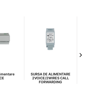
limentare
SURSA DE ALIMENTARE
Interfata coloa
CE
2VOICE/2WIRES CALL
FORWARDING