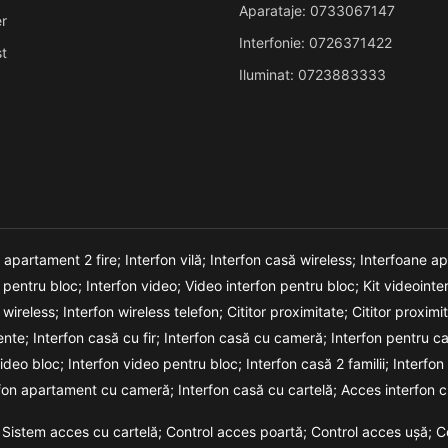
Aparataje: 0733067147
r
Interfonie: 0726371422
t
Iluminat: 0723883333
n apartament 2 fire;
Interfon vilă;
Interfon casă wireless;
Interfoane a
o pentru bloc;
Interfon video;
Video interfon pentru bloc;
Kit videointe
 wireless;
Interfon wireless telefon;
Cititor proximitate;
Cititor proxim
ente;
Interfon casă cu fir;
Interfon casă cu cameră;
Interfon pentru c
video bloc;
Interfon video pentru bloc;
Interfon casă 2 familii;
Interfon
rfon apartament cu cameră;
Interfon casă cu cartelă;
Acces interfon c
Sistem acces cu cartelă;
Control acces poartă;
Control acces ușă;
C