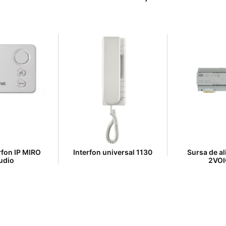
rfon IP MIRO
Interfon universal 1130
Sursa de a
udio
2VOI