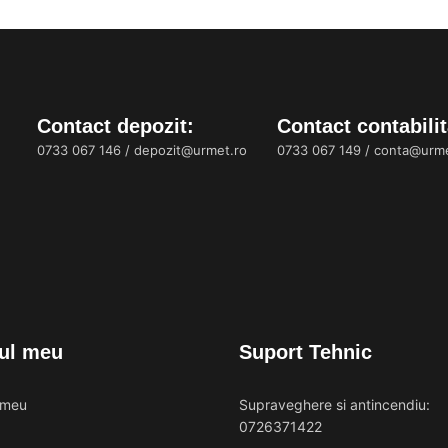
Contact depozit:
Contact contabilit
0733 067 146
/
depozit@urmet.ro
0733 067 149
/
conta@urme
ul meu
Suport Tehnic
 meu
Supraveghere si antincendiu:
0726371422