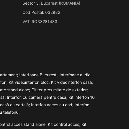
Sector 3, Bucarest (ROMANIA)
Cod Postal: 032982
VAT: RO33281433
partament;
Interfoane București;
Interfoane audio;
rfon;
Kit videointerfon bloc;
Kit videointerfon casă;
itate stand alone;
Cititor proximitate de exterior;
asă;
Interfon cu cameră pentru casă;
Kit interfon 10
 casă cu cartelă;
Interfon acces cu cod;
Interfon
u telefonul;
ontrol acces stand alone;
Kit control acces;
Kit