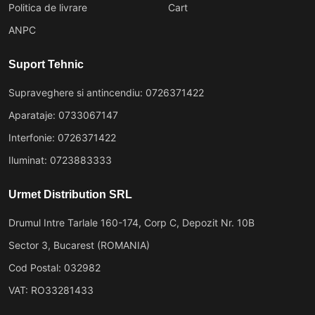
Politica de livrare
Cart
ANPC
Suport Tehnic
Supraveghere si antincendiu: 0726371422
Aparataje: 0733067147
Interfonie: 0726371422
Iluminat: 0723883333
Urmet Distribution SRL
Drumul Intre Tarlale 160-174, Corp C, Depozit Nr. 10B
Sector 3, Bucarest (ROMANIA)
Cod Postal: 032982
VAT: RO33281433