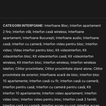
CATEGORII INTERFOANE:
Interfoane Bloc;
Interfon apartament
2 fire;
Interfon vilă;
Interfon casă wireless;
Interfoane
apartament;
Interfoane București;
Interfoane audio;
Interfoane
casă;
Interfon cu cameră;
Interfon video pentru bloc;
Interfon
video;
Video interfon pentru bloc;
Kit videointerfon;
Kit
videointerfon bloc;
Kit videointerfon casă;
Kit videointerfon
wireless;
Kit interfon bloc;
Interfon wireless;
Interfon wireless
telefon;
Cititor proximitate;
Cititor proximitate stand alone;
Cititor
proximitate de exterior;
Interfoane scară de bloc;
Interfon bloc
10 apartamente;
Interfon casă cu fir;
Interfon casă cu cameră;
Interfon pentru casă;
Interfon cu cameră pentru casă;
Kit
interfon 10 apartamente;
Interfon video apartament;
Interfon
video bloc;
Interfon video pentru bloc;
Interfon casă 2 familii;
Interfon casă cu cartelă;
Interfon acces cu cod;
Interfon acces