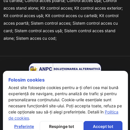
cu cartelă;
Control acces poartă;
Control acces ușă;
Control
acces stand alone;
Kit control acces;
Kit control acces exterior;
Kit control acces ușă;
Kit control acces cu cartelă;
Kit control
acces poartă;
Sistem control acces;
Sistem control acces cu
card;
Sistem control acces ușă;
Sistem control acces stand
alone;
Sistem acces cu cod;
Folosim cookies
Acest site folosește cookies pentru a-ți oferi cea mai bună
experiență de navigare, pentru analiză de trafic și pentru
personalizarea conținutului. Cookie-urile esențiale sunt
necesare funcționării site-ului. Poți accepta toate, refuza pe
Copyrights © 2026 URMET - Powered By
Digital Agency
. All
cele opționale sau să-ți alegi preferințele. Detalii în
Politica
Rights Reserved.
de cookies
.
Preferințe
Respinge tot
Accept tot