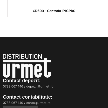
sie
CR600 - Centrala IP/GPRS
M
at
Contact depozit:
0733 067 146
/
depozit@urmet.ro
Contact contabilitate:
0733 067 149
/
conta@urmet.ro