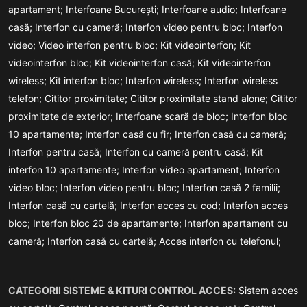
apartament;
Interfoane București;
Interfoane audio;
Interfoane
casă;
Interfon cu cameră;
Interfon video pentru bloc;
Interfon
video;
Video interfon pentru bloc;
Kit videointerfon;
Kit
videointerfon bloc;
Kit videointerfon casă;
Kit videointerfon
wireless;
Kit interfon bloc;
Interfon wireless;
Interfon wireless
telefon;
Cititor proximitate;
Cititor proximitate stand alone;
Cititor
proximitate de exterior;
Interfoane scară de bloc;
Interfon bloc
10 apartamente;
Interfon casă cu fir;
Interfon casă cu cameră;
Interfon pentru casă;
Interfon cu cameră pentru casă;
Kit
interfon 10 apartamente;
Interfon video apartament;
Interfon
video bloc;
Interfon video pentru bloc;
Interfon casă 2 familii;
Interfon casă cu cartelă;
Interfon acces cu cod;
Interfon acces
bloc;
Interfon bloc 20 de apartamente;
Interfon apartament cu
cameră;
Interfon casă cu cartelă;
Acces interfon cu telefonul;
CATEGORII SISTEME & KITURI CONTROL ACCES:
Sistem acces