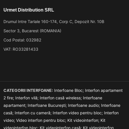
Urmet Distribution SRL
Drumul Intre Tarlale 160-174, Corp C, Depozit Nr. 10B
Sector 3, Bucarest (ROMANIA)
Cod Postal: 032982
VAT: RO33281433
CATEGORII INTERFOANE:
Interfoane Bloc;
Interfon apartament
2 fire;
Interfon vilă;
Interfon casă wireless;
Interfoane
apartament;
Interfoane București;
Interfoane audio;
Interfoane
casă;
Interfon cu cameră;
Interfon video pentru bloc;
Interfon
video;
Video interfon pentru bloc;
Kit videointerfon;
Kit
videointerfon bloc;
Kit videointerfon casă;
Kit videointerfon