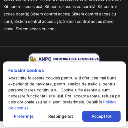
Kit control acces ușă;
Kit control acces cu cartelă;
Kit control
acces poartă;
Sistem control acces;
Sistem control acces cu
card;
Sistem control acces ușă;
Sistem control acces stand
alone;
Sistem acces cu cod;
Folosim cookies
Acest site folosește cookies pentru a-ți oferi cea mai bună
experiență de navigare, pentru analiză de trafic și pentru
personalizarea conținutului. Cookie-urile esențiale sunt
necesare funcționării site-ului. Poți accepta toate, refuza pe
Copyrights © 2026 URMET - Powered By
Digital Agency
. All
cele opționale sau să-ți alegi preferințele. Detalii în
Politica
Rights Reserved.
de cookies
.
Preferințe
Respinge tot
Accept tot