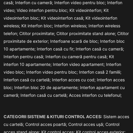
casă;
Interfon cu cameră;
Interfon video pentru bloc;
Interfon
video;
Video interfon pentru bloc;
Kit videointerfon;
Kit
videointerfon bloc;
Kit videointerfon casă;
Kit videointerfon
wireless;
Kit interfon bloc;
Interfon wireless;
Interfon wireless
telefon;
Cititor proximitate;
Cititor proximitate stand alone;
Cititor
proximitate de exterior;
Interfoane scară de bloc;
Interfon bloc
10 apartamente;
Interfon casă cu fir;
Interfon casă cu cameră;
Interfon pentru casă;
Interfon cu cameră pentru casă;
Kit
interfon 10 apartamente;
Interfon video apartament;
Interfon
video bloc;
Interfon video pentru bloc;
Interfon casă 2 familii;
Interfon casă cu cartelă;
Interfon acces cu cod;
Interfon acces
bloc;
Interfon bloc 20 de apartamente;
Interfon apartament cu
cameră;
Interfon casă cu cartelă;
Acces interfon cu telefonul;
CATEGORII SISTEME & KITURI CONTROL ACCES:
Sistem acces
cu cartelă;
Control acces poartă;
Control acces ușă;
Control
acces stand alone;
Kit control acces;
Kit control acces exterior;