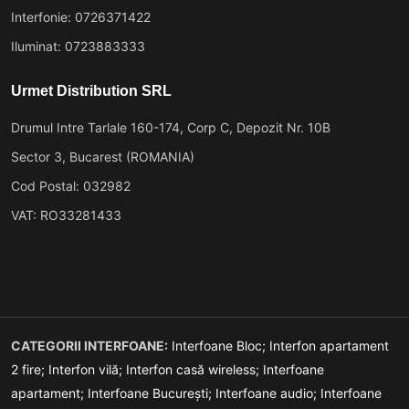
Interfonie: 0726371422
Iluminat: 0723883333
Urmet Distribution SRL
Drumul Intre Tarlale 160-174, Corp C, Depozit Nr. 10B
Sector 3, Bucarest (ROMANIA)
Cod Postal: 032982
VAT: RO33281433
CATEGORII INTERFOANE:
Interfoane Bloc;
Interfon apartament
2 fire;
Interfon vilă;
Interfon casă wireless;
Interfoane
apartament;
Interfoane București;
Interfoane audio;
Interfoane