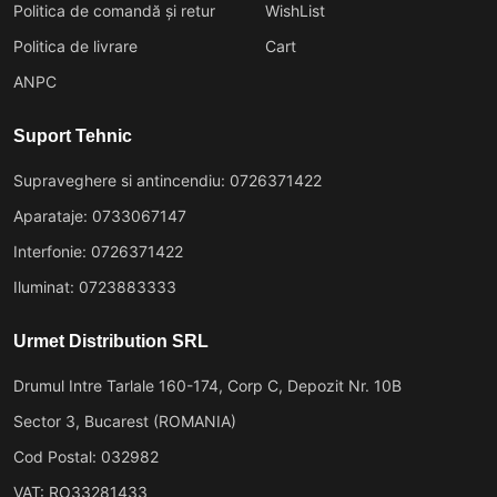
Politica de comandă și retur
WishList
Politica de livrare
Cart
ANPC
Suport Tehnic
Supraveghere si antincendiu: 0726371422
Aparataje: 0733067147
Interfonie: 0726371422
Iluminat: 0723883333
Urmet Distribution SRL
Drumul Intre Tarlale 160-174, Corp C, Depozit Nr. 10B
Sector 3, Bucarest (ROMANIA)
Cod Postal: 032982
VAT: RO33281433