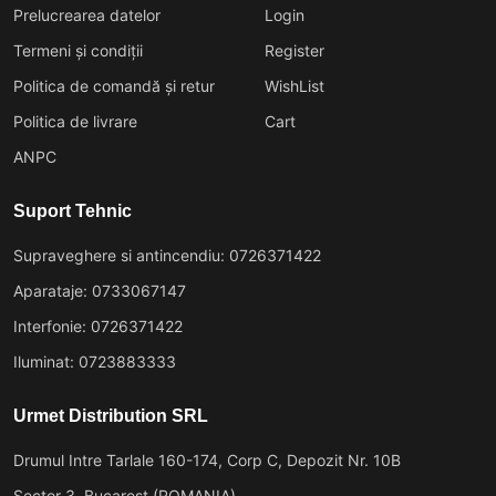
Prelucrearea datelor
Login
Termeni și condiții
Register
Politica de comandă și retur
WishList
Politica de livrare
Cart
ANPC
Suport Tehnic
Supraveghere si antincendiu: 0726371422
Aparataje: 0733067147
Interfonie: 0726371422
Iluminat: 0723883333
Urmet Distribution SRL
Drumul Intre Tarlale 160-174, Corp C, Depozit Nr. 10B
Sector 3, Bucarest (ROMANIA)