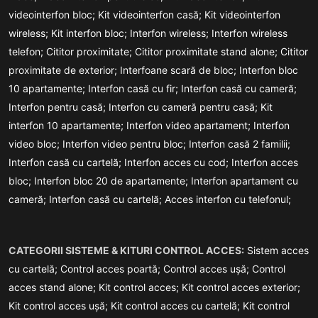
videointerfon bloc;
Kit videointerfon casă;
Kit videointerfon
wireless;
Kit interfon bloc;
Interfon wireless;
Interfon wireless
telefon;
Cititor proximitate;
Cititor proximitate stand alone;
Cititor
proximitate de exterior;
Interfoane scară de bloc;
Interfon bloc
10 apartamente;
Interfon casă cu fir;
Interfon casă cu cameră;
Interfon pentru casă;
Interfon cu cameră pentru casă;
Kit
interfon 10 apartamente;
Interfon video apartament;
Interfon
video bloc;
Interfon video pentru bloc;
Interfon casă 2 familii;
Interfon casă cu cartelă;
Interfon acces cu cod;
Interfon acces
bloc;
Interfon bloc 20 de apartamente;
Interfon apartament cu
cameră;
Interfon casă cu cartelă;
Acces interfon cu telefonul;
CATEGORII SISTEME & KITURI CONTROL ACCES:
Sistem acces
cu cartelă;
Control acces poartă;
Control acces ușă;
Control
acces stand alone;
Kit control acces;
Kit control acces exterior;
Kit control acces ușă;
Kit control acces cu cartelă;
Kit control