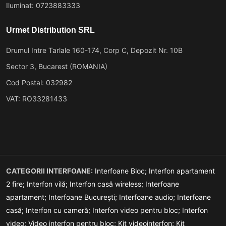
Iluminat: 0723883333
Urmet Distribution SRL
Drumul Intre Tarlale 160-174, Corp C, Depozit Nr. 10B
Sector 3, Bucarest (ROMANIA)
Cod Postal: 032982
VAT: RO33281433
CATEGORII INTERFOANE:
Interfoane Bloc;
Interfon apartament
2 fire;
Interfon vilă;
Interfon casă wireless;
Interfoane
apartament;
Interfoane București;
Interfoane audio;
Interfoane
casă;
Interfon cu cameră;
Interfon video pentru bloc;
Interfon
video;
Video interfon pentru bloc;
Kit videointerfon;
Kit