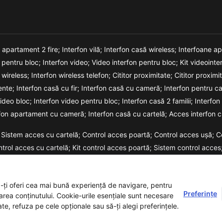
n apartament 2 fire;
Interfon vilă;
Interfon casă wireless;
Interfoane a
o pentru bloc;
Interfon video;
Video interfon pentru bloc;
Kit videointe
 wireless;
Interfon wireless telefon;
Cititor proximitate;
Cititor proxim
ente;
Interfon casă cu fir;
Interfon casă cu cameră;
Interfon pentru c
video bloc;
Interfon video pentru bloc;
Interfon casă 2 familii;
Interfon
rfon apartament cu cameră;
Interfon casă cu cartelă;
Acces interfon c
Sistem acces cu cartelă;
Control acces poartă;
Control acces ușă;
C
ntrol acces cu cartelă;
Kit control acces poartă;
Sistem control acces
m acces cu cod;
a-ți oferi cea mai bună experiență de navigare, pentru
Preferințe
zarea conținutului. Cookie-urile esențiale sunt necesare
ate, refuza pe cele opționale sau să-ți alegi preferințele.