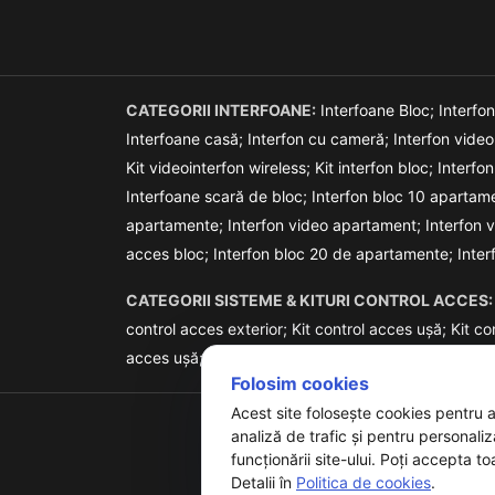
CATEGORII INTERFOANE:
Interfoane Bloc;
Interfo
Interfoane casă;
Interfon cu cameră;
Interfon vide
Kit videointerfon wireless;
Kit interfon bloc;
Interfon
Interfoane scară de bloc;
Interfon bloc 10 apartam
apartamente;
Interfon video apartament;
Interfon 
acces bloc;
Interfon bloc 20 de apartamente;
Inte
CATEGORII SISTEME & KITURI CONTROL ACCES:
control acces exterior;
Kit control acces ușă;
Kit co
acces ușă;
Sistem control acces stand alone;
Siste
Folosim cookies
Acest site folosește cookies pentru 
analiză de trafic și pentru personali
funcționării site-ului. Poți accepta to
Detalii în
Politica de cookies
.