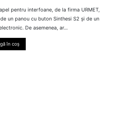
apel pentru interfoane, de la firma URMET,
e de un panou cu buton Sinthesi S2 și de un
electronic. De asemenea, ar...
gă în coș