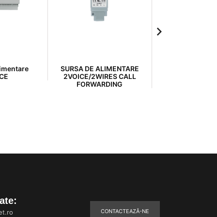
limentare
SURSA DE ALIMENTARE
Interfata coloa
CE
2VOICE/2WIRES CALL
FORWARDING
ate:
CONTACTEAZĂ-NE
t.ro