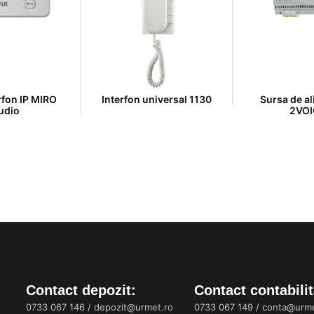
rfon IP MIRO
Interfon universal 1130
Sursa de a
udio
2VOI
Contact depozit:
Contact contabilit
0733 067 146
/
depozit@urmet.ro
0733 067 149
/
conta@urme