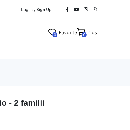
/
Log in
Sign Up
Favorite
Coș
0
0
o - 2 familii