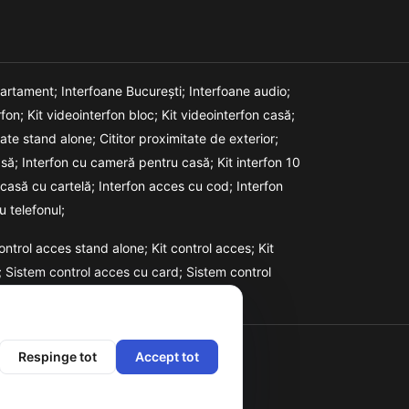
partament;
Interfoane București;
Interfoane audio;
rfon;
Kit videointerfon bloc;
Kit videointerfon casă;
itate stand alone;
Cititor proximitate de exterior;
asă;
Interfon cu cameră pentru casă;
Kit interfon 10
 casă cu cartelă;
Interfon acces cu cod;
Interfon
u telefonul;
ontrol acces stand alone;
Kit control acces;
Kit
;
Sistem control acces cu card;
Sistem control
Respinge tot
Accept tot