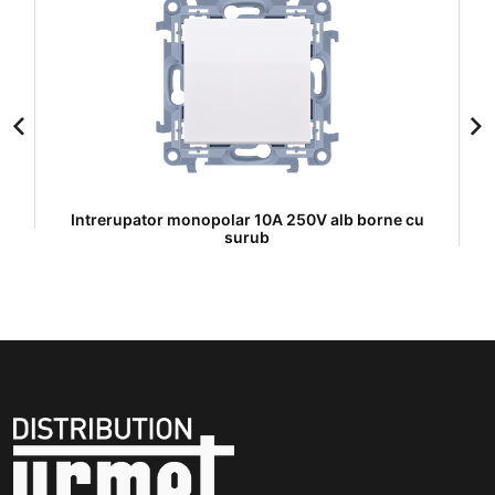
Intrerupator monopolar 10A 250V alb borne cu
I
surub