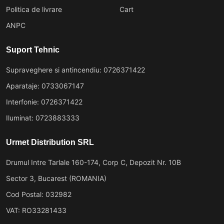
Politica de livrare
Cart
ANPC
Suport Tehnic
Supraveghere si antincendiu: 0726371422
Aparataje: 0733067147
Interfonie: 0726371422
Iluminat: 0723883333
Urmet Distribution SRL
Drumul Intre Tarlale 160-174, Corp C, Depozit Nr. 10B
Sector 3, Bucarest (ROMANIA)
Cod Postal: 032982
VAT: RO33281433