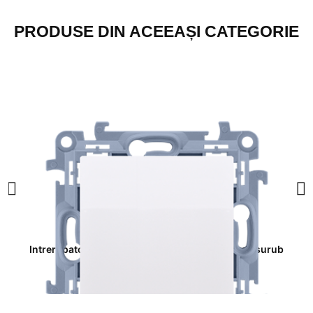
PRODUSE DIN ACEEAȘI CATEGORIE
Intrerupator monopolar 10A 250V alb borne cu surub