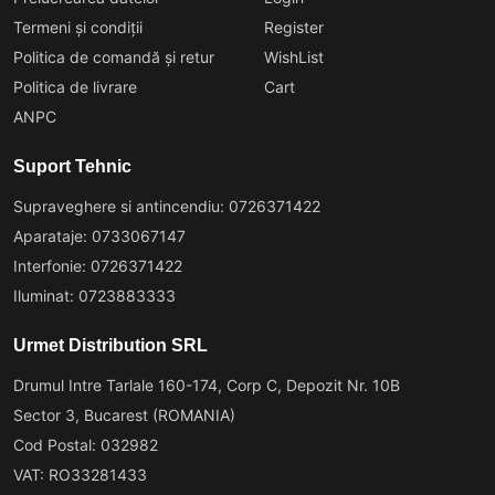
Termeni și condiții
Register
Politica de comandă și retur
WishList
Politica de livrare
Cart
ANPC
Suport Tehnic
Supraveghere si antincendiu: 0726371422
Aparataje: 0733067147
Interfonie: 0726371422
Iluminat: 0723883333
Urmet Distribution SRL
Drumul Intre Tarlale 160-174, Corp C, Depozit Nr. 10B
Sector 3, Bucarest (ROMANIA)
Cod Postal: 032982
VAT: RO33281433