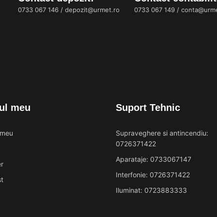
0733 067 146
/
depozit@urmet.ro
0733 067 149
/
conta@urme
ul meu
Suport Tehnic
 meu
Supraveghere si antincendiu:
0726371422
Aparataje: 0733067147
r
Interfonie: 0726371422
t
Iluminat: 0723883333