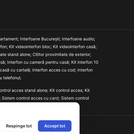
partament;
Interfoane București;
Interfoane audio;
rfon;
Kit videointerfon bloc;
Kit videointerfon casă;
itate stand alone;
Cititor proximitate de exterior;
asă;
Interfon cu cameră pentru casă;
Kit interfon 10
 casă cu cartelă;
Interfon acces cu cod;
Interfon
u telefonul;
ontrol acces stand alone;
Kit control acces;
Kit
;
Sistem control acces cu card;
Sistem control
Respinge tot
Accept tot