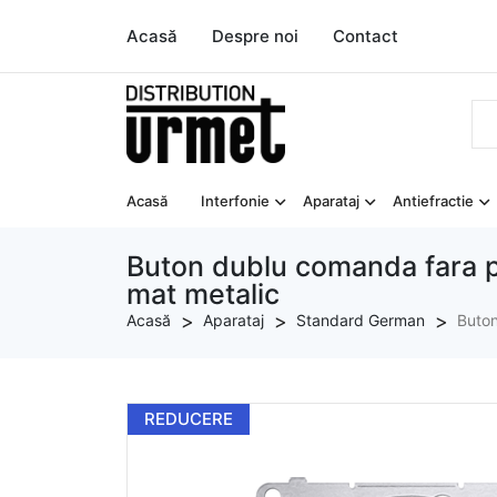
Acasă
Despre noi
Contact
Acasă
Interfonie
Aparataj
Antiefractie
Buton dublu comanda fara pi
mat metalic
Acasă
Aparataj
Standard German
Buton
REDUCERE