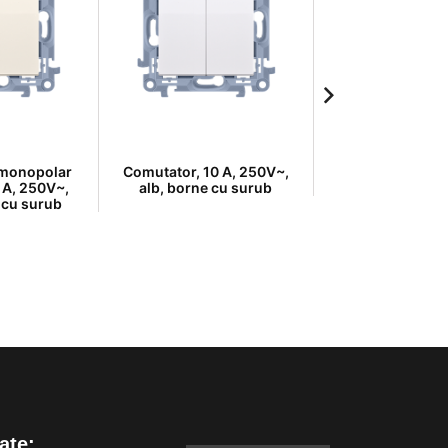
 monopolar
Comutator, 10 A, 250V~,
Comutator, 10 A
0 A, 250V~,
alb, borne cu surub
crem, borne c
 cu surub
ate: