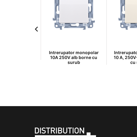
or, 10 A, 250V~,
Intrerupator monopolar
Intrerupat
borne cu surub
10A 250V alb borne cu
10 A, 250V
surub
cu