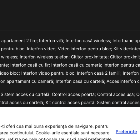
n apartament 2 fire;
Interfon vilă;
Interfon casă wireless;
Interfoane a
o pentru bloc;
Interfon video;
Video interfon pentru bloc;
Kit videointe
 wireless;
Interfon wireless telefon;
Cititor proximitate;
Cititor proxim
ente;
Interfon casă cu fir;
Interfon casă cu cameră;
Interfon pentru c
video bloc;
Interfon video pentru bloc;
Interfon casă 2 familii;
Interfon
rfon apartament cu cameră;
Interfon casă cu cartelă;
Acces interfon c
Sistem acces cu cartelă;
Control acces poartă;
Control acces ușă;
C
ntrol acces cu cartelă;
Kit control acces poartă;
Sistem control acces
m acces cu cod;
a-ți oferi cea mai bună experiență de navigare, pentru
Preferințe
zarea conținutului. Cookie-urile esențiale sunt necesare
ate, refuza pe cele opționale sau să-ți alegi preferințele.