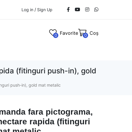
/
Log in
Sign Up
Favorite
Coș
0
0
a (fitinguri push-in), gold
guri push-in), gold mat metalic
manda fara pictograma,
ectare rapida (fitinguri
mat metalic