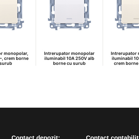
or monopolar,
Intrerupator monopolar
Intrerupator
~, crem borne
iluminabil 10A 250V alb
iluminabil 1
 surub
borne cu surub
crem borne
Contact depozit:
Contact contabilit