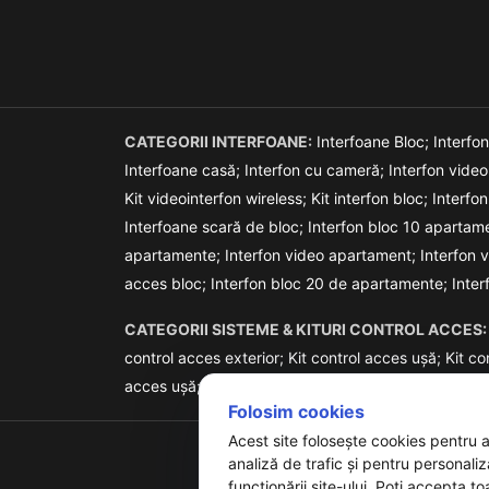
CATEGORII INTERFOANE:
Interfoane Bloc;
Interfo
Interfoane casă;
Interfon cu cameră;
Interfon vide
Kit videointerfon wireless;
Kit interfon bloc;
Interfon
Interfoane scară de bloc;
Interfon bloc 10 apartam
apartamente;
Interfon video apartament;
Interfon 
acces bloc;
Interfon bloc 20 de apartamente;
Inte
CATEGORII SISTEME & KITURI CONTROL ACCES:
control acces exterior;
Kit control acces ușă;
Kit co
acces ușă;
Sistem control acces stand alone;
Siste
Folosim cookies
Acest site folosește cookies pentru 
analiză de trafic și pentru personali
funcționării site-ului. Poți accepta to