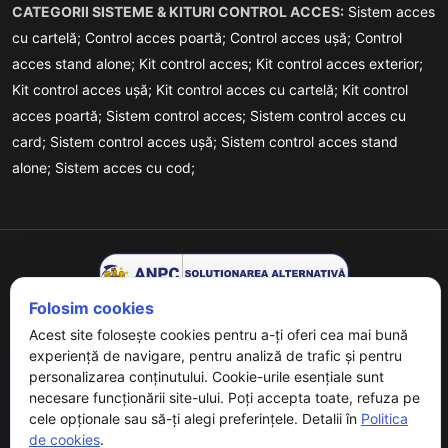
CATEGORII SISTEME & KITURI CONTROL ACCES:
Sistem acces
cu cartelă;
Control acces poartă;
Control acces ușă;
Control
acces stand alone;
Kit control acces;
Kit control acces exterior;
Kit control acces ușă;
Kit control acces cu cartelă;
Kit control
acces poartă;
Sistem control acces;
Sistem control acces cu
card;
Sistem control acces ușă;
Sistem control acces stand
alone;
Sistem acces cu cod;
Folosim cookies
Acest site folosește cookies pentru a-ți oferi cea mai bună
experiență de navigare, pentru analiză de trafic și pentru
personalizarea conținutului. Cookie-urile esențiale sunt
necesare funcționării site-ului. Poți accepta toate, refuza pe
Copyrights © 2026 URMET - Powered By
Digital Agency
. All
cele opționale sau să-ți alegi preferințele. Detalii în
Politica
Rights Reserved.
de cookies
.