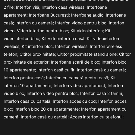
2 fire;
Interfon vilă;
Interfon casă wireless;
Interfoane
apartament;
Interfoane București;
Interfoane audio;
Interfoane
casă;
Interfon cu cameră;
Interfon video pentru bloc;
Interfon
video;
Video interfon pentru bloc;
Kit videointerfon;
Kit
videointerfon bloc;
Kit videointerfon casă;
Kit videointerfon
wireless;
Kit interfon bloc;
Interfon wireless;
Interfon wireless
telefon;
Cititor proximitate;
Cititor proximitate stand alone;
Cititor
proximitate de exterior;
Interfoane scară de bloc;
Interfon bloc
10 apartamente;
Interfon casă cu fir;
Interfon casă cu cameră;
Interfon pentru casă;
Interfon cu cameră pentru casă;
Kit
interfon 10 apartamente;
Interfon video apartament;
Interfon
video bloc;
Interfon video pentru bloc;
Interfon casă 2 familii;
Interfon casă cu cartelă;
Interfon acces cu cod;
Interfon acces
bloc;
Interfon bloc 20 de apartamente;
Interfon apartament cu
cameră;
Interfon casă cu cartelă;
Acces interfon cu telefonul;