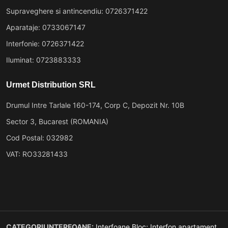
Supraveghere si antincendiu: 0726371422
Aparataje: 0733067147
Interfonie: 0726371422
Iluminat: 0723883333
Urmet Distribution SRL
Drumul Intre Tarlale 160-174, Corp C, Depozit Nr. 10B
Sector 3, Bucarest (ROMANIA)
Cod Postal: 032982
VAT: RO33281433
CATEGORII INTERFOANE:
Interfoane Bloc;
Interfon apartament