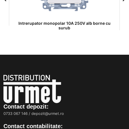
Intrerupator monopolar 10A 250V alb borne cu
I
surub
Contact depozit:
0733 067 146
/
depozit@urmet.ro
Contact contabilitate: