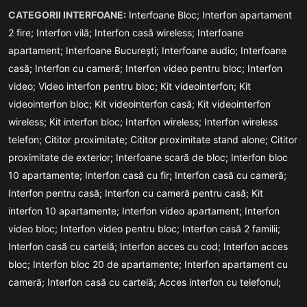
CATEGORII INTERFOANE:
Interfoane Bloc;
Interfon apartament
2 fire;
Interfon vilă;
Interfon casă wireless;
Interfoane
apartament;
Interfoane București;
Interfoane audio;
Interfoane
casă;
Interfon cu cameră;
Interfon video pentru bloc;
Interfon
video;
Video interfon pentru bloc;
Kit videointerfon;
Kit
videointerfon bloc;
Kit videointerfon casă;
Kit videointerfon
wireless;
Kit interfon bloc;
Interfon wireless;
Interfon wireless
telefon;
Cititor proximitate;
Cititor proximitate stand alone;
Cititor
proximitate de exterior;
Interfoane scară de bloc;
Interfon bloc
10 apartamente;
Interfon casă cu fir;
Interfon casă cu cameră;
Interfon pentru casă;
Interfon cu cameră pentru casă;
Kit
interfon 10 apartamente;
Interfon video apartament;
Interfon
video bloc;
Interfon video pentru bloc;
Interfon casă 2 familii;
Interfon casă cu cartelă;
Interfon acces cu cod;
Interfon acces
bloc;
Interfon bloc 20 de apartamente;
Interfon apartament cu
cameră;
Interfon casă cu cartelă;
Acces interfon cu telefonul;