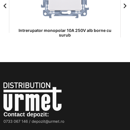
Intrerupator monopolar 10A 250V alb borne cu
I
surub
Contact depozit:
0733 067 146
/
depozit@urmet.ro