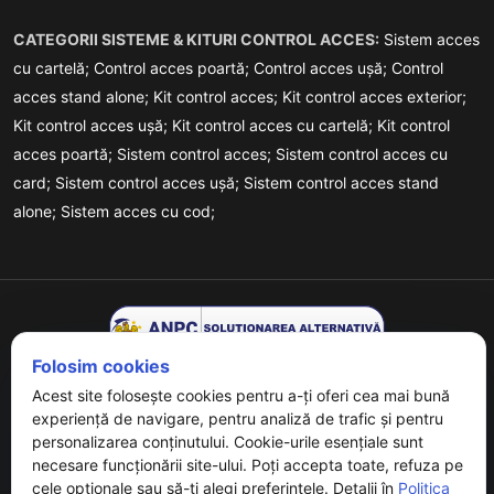
CATEGORII SISTEME & KITURI CONTROL ACCES:
Sistem acces
cu cartelă;
Control acces poartă;
Control acces ușă;
Control
acces stand alone;
Kit control acces;
Kit control acces exterior;
Kit control acces ușă;
Kit control acces cu cartelă;
Kit control
acces poartă;
Sistem control acces;
Sistem control acces cu
card;
Sistem control acces ușă;
Sistem control acces stand
alone;
Sistem acces cu cod;
Folosim cookies
Acest site folosește cookies pentru a-ți oferi cea mai bună
experiență de navigare, pentru analiză de trafic și pentru
personalizarea conținutului. Cookie-urile esențiale sunt
necesare funcționării site-ului. Poți accepta toate, refuza pe
Copyrights © 2026 URMET - Powered By
Digital Agency
. All
cele opționale sau să-ți alegi preferințele. Detalii în
Politica