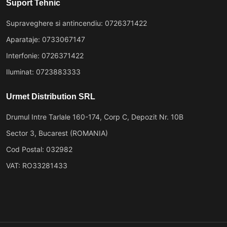
Suport Tehnic
Supraveghere si antincendiu: 0726371422
Aparataje: 0733067147
Interfonie: 0726371422
Iluminat: 0723883333
Urmet Distribution SRL
Drumul Intre Tarlale 160-174, Corp C, Depozit Nr. 10B
Sector 3, Bucarest (ROMANIA)
Cod Postal: 032982
VAT: RO33281433