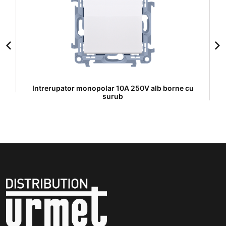
Intrerupator monopolar 10A 250V alb borne cu
I
surub