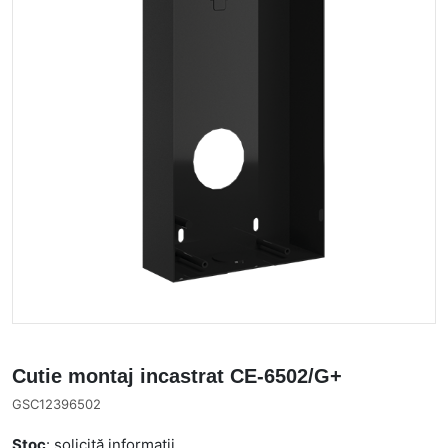
Cutie montaj incastrat CE-6502/G+
GSC12396502
Stoc
: solicită informații