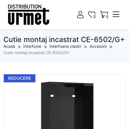
0
0
0
0
Cutie montaj incastrat CE-6502/G+
Acasă
Interfonie
Interfoane cladiri
Accesorii
Cutie montaj incastrat CE-6502/G+
REDUCERE