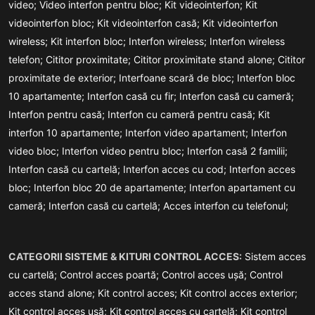
video;
Video interfon pentru bloc;
Kit videointerfon;
Kit
videointerfon bloc;
Kit videointerfon casă;
Kit videointerfon
wireless;
Kit interfon bloc;
Interfon wireless;
Interfon wireless
telefon;
Cititor proximitate;
Cititor proximitate stand alone;
Cititor
proximitate de exterior;
Interfoane scară de bloc;
Interfon bloc
10 apartamente;
Interfon casă cu fir;
Interfon casă cu cameră;
Interfon pentru casă;
Interfon cu cameră pentru casă;
Kit
interfon 10 apartamente;
Interfon video apartament;
Interfon
video bloc;
Interfon video pentru bloc;
Interfon casă 2 familii;
Interfon casă cu cartelă;
Interfon acces cu cod;
Interfon acces
bloc;
Interfon bloc 20 de apartamente;
Interfon apartament cu
cameră;
Interfon casă cu cartelă;
Acces interfon cu telefonul;
CATEGORII SISTEME & KITURI CONTROL ACCES:
Sistem acces
cu cartelă;
Control acces poartă;
Control acces ușă;
Control
acces stand alone;
Kit control acces;
Kit control acces exterior;
Kit control acces ușă;
Kit control acces cu cartelă;
Kit control