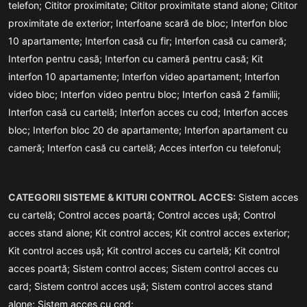
telefon;
Cititor proximitate;
Cititor proximitate stand alone;
Cititor
proximitate de exterior;
Interfoane scară de bloc;
Interfon bloc
10 apartamente;
Interfon casă cu fir;
Interfon casă cu cameră;
Interfon pentru casă;
Interfon cu cameră pentru casă;
Kit
interfon 10 apartamente;
Interfon video apartament;
Interfon
video bloc;
Interfon video pentru bloc;
Interfon casă 2 familii;
Interfon casă cu cartelă;
Interfon acces cu cod;
Interfon acces
bloc;
Interfon bloc 20 de apartamente;
Interfon apartament cu
cameră;
Interfon casă cu cartelă;
Acces interfon cu telefonul;
CATEGORII SISTEME & KITURI CONTROL ACCES:
Sistem acces
cu cartelă;
Control acces poartă;
Control acces ușă;
Control
acces stand alone;
Kit control acces;
Kit control acces exterior;
Kit control acces ușă;
Kit control acces cu cartelă;
Kit control
acces poartă;
Sistem control acces;
Sistem control acces cu
card;
Sistem control acces ușă;
Sistem control acces stand
alone;
Sistem acces cu cod;