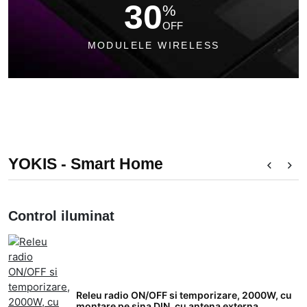
30
%
OFF
50
%
MODULELE WIRELESS
OFF
MODULELE CU FIRE
YOKIS - Smart Home
Control iluminat
C
Releu radio ON/OFF si temporizare, 2000W, cu
montare pe sina DIN, cu antena externa