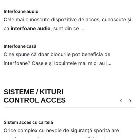
Interfoane audio
K
Cele mai cunoscute dispozitive de acces, cunoscute și
F
ca
interfoane audio
, sunt din ce ...
P
Interfoane casă
K
Cine spune că doar blocurile pot beneficia de
Î
interfoane? Casele și locuințele mai mici au l...
i
SISTEME / KITURI
CONTROL ACCES
Sistem acces cu cartelă
K
Orice complex cu nevoie de siguranță sporită are
C