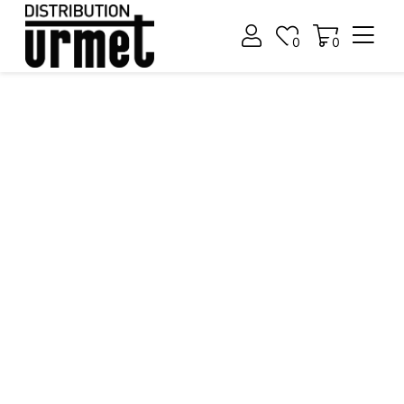
0
0
ALEGE GRUPUL URMET
DACĂ ÎȚI IUBEȘTI CU ADEVĂRAT CLĂDIREA
PENTRU PRODUSE DE INTERFONIE, CONTROL ACCES ȘI
ANTIEFRACȚIE