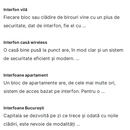
Interfon vilă
I
Fiecare bloc sau clădire de birouri vine cu un plus de
M
securitate, dat de interfon, fie el cu ...
i
Interfon casă wireless
V
O casă bine pusă la punct are, în mod clar și un sistem
C
de securitate eficient și modern. ...
s
Interfoane apartament
K
Un bloc de apartamente are, de cele mai multe ori,
sistem de acces bazat pe interfon. Pentru o ...
p
Interfoane București
K
Capitala se dezvoltă pe zi ce trece și odată cu noile
C
clădiri, este nevoie de modalități ...
i