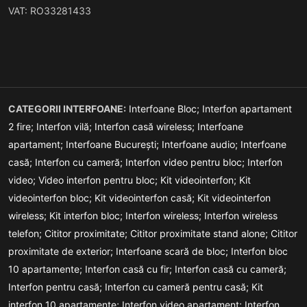
VAT: RO33281433
CATEGORII INTERFOANE:
Interfoane Bloc;
Interfon apartament
2 fire;
Interfon vilă;
Interfon casă wireless;
Interfoane
apartament;
Interfoane București;
Interfoane audio;
Interfoane
casă;
Interfon cu cameră;
Interfon video pentru bloc;
Interfon
video;
Video interfon pentru bloc;
Kit videointerfon;
Kit
videointerfon bloc;
Kit videointerfon casă;
Kit videointerfon
wireless;
Kit interfon bloc;
Interfon wireless;
Interfon wireless
telefon;
Cititor proximitate;
Cititor proximitate stand alone;
Cititor
proximitate de exterior;
Interfoane scară de bloc;
Interfon bloc
10 apartamente;
Interfon casă cu fir;
Interfon casă cu cameră;
Interfon pentru casă;
Interfon cu cameră pentru casă;
Kit
interfon 10 apartamente;
Interfon video apartament;
Interfon