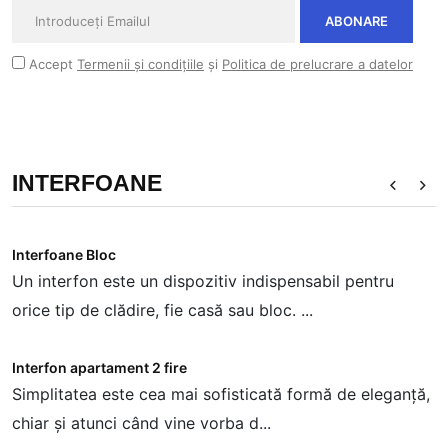
ABONARE
Accept
Termenii și condițiile
și
Politica de prelucrare a datelor
INTERFOANE
Interfoane Bloc
I
Un interfon este un dispozitiv indispensabil pentru
T
orice tip de clădire, fie casă sau bloc. ...
c
Interfon apartament 2 fire
I
Simplitatea este cea mai sofisticată formă de eleganță,
F
chiar și atunci când vine vorba d...
a