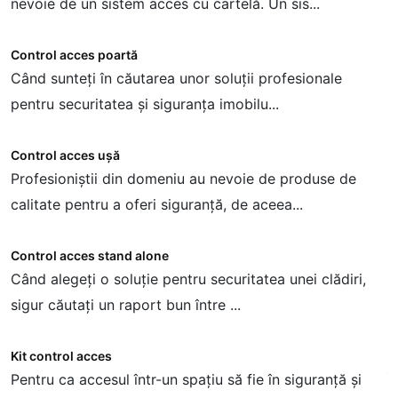
nevoie de un sistem acces cu cartelă. Un sis...
s
Control acces poartă
S
Când sunteți în căutarea unor soluții profesionale
D
pentru securitatea și siguranța imobilu...
c
Control acces ușă
S
Profesioniștii din domeniu au nevoie de produse de
D
calitate pentru a oferi siguranță, de aceea...
s
Control acces stand alone
S
Când alegeți o soluție pentru securitatea unei clădiri,
C
sigur căutați un raport bun între ...
s
Kit control acces
S
Pentru ca accesul într-un spațiu să fie în siguranță și
Î