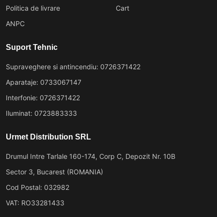
Politica de livrare
Cart
ANPC
Suport Tehnic
Supraveghere si antincendiu: 0726371422
Aparataje: 0733067147
Interfonie: 0726371422
Iluminat: 0723883333
Urmet Distribution SRL
Drumul Intre Tarlale 160-174, Corp C, Depozit Nr. 10B
Sector 3, Bucarest (ROMANIA)
Cod Postal: 032982
VAT: RO33281433