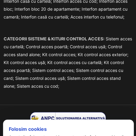
Interfon casă cu cartelă;
Interfon acces cu cod;
Interfon acces
bloc;
Interfon bloc 20 de apartamente;
Interfon apartament cu
cameră;
Interfon casă cu cartelă;
Acces interfon cu telefonul;
CATEGORII SISTEME & KITURI CONTROL ACCES:
Sistem acces
cu cartelă;
Control acces poartă;
Control acces ușă;
Control
acces stand alone;
Kit control acces;
Kit control acces exterior;
Kit control acces ușă;
Kit control acces cu cartelă;
Kit control
acces poartă;
Sistem control acces;
Sistem control acces cu
card;
Sistem control acces ușă;
Sistem control acces stand
alone;
Sistem acces cu cod;
Folosim cookies