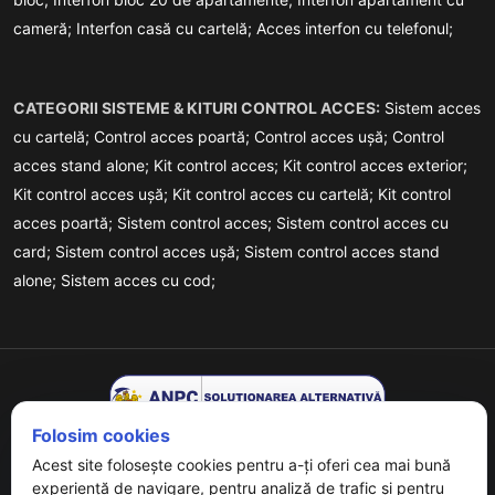
cameră;
Interfon casă cu cartelă;
Acces interfon cu telefonul;
CATEGORII SISTEME & KITURI CONTROL ACCES:
Sistem acces
cu cartelă;
Control acces poartă;
Control acces ușă;
Control
acces stand alone;
Kit control acces;
Kit control acces exterior;
Kit control acces ușă;
Kit control acces cu cartelă;
Kit control
acces poartă;
Sistem control acces;
Sistem control acces cu
card;
Sistem control acces ușă;
Sistem control acces stand
alone;
Sistem acces cu cod;
Folosim cookies
Acest site folosește cookies pentru a-ți oferi cea mai bună
experiență de navigare, pentru analiză de trafic și pentru