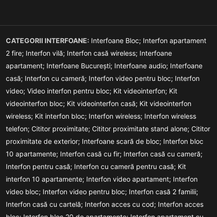
CATEGORII INTERFOANE:
Interfoane Bloc;
Interfon apartament
2 fire;
Interfon vilă;
Interfon casă wireless;
Interfoane
apartament;
Interfoane București;
Interfoane audio;
Interfoane
casă;
Interfon cu cameră;
Interfon video pentru bloc;
Interfon
video;
Video interfon pentru bloc;
Kit videointerfon;
Kit
videointerfon bloc;
Kit videointerfon casă;
Kit videointerfon
wireless;
Kit interfon bloc;
Interfon wireless;
Interfon wireless
telefon;
Cititor proximitate;
Cititor proximitate stand alone;
Cititor
proximitate de exterior;
Interfoane scară de bloc;
Interfon bloc
10 apartamente;
Interfon casă cu fir;
Interfon casă cu cameră;
Interfon pentru casă;
Interfon cu cameră pentru casă;
Kit
interfon 10 apartamente;
Interfon video apartament;
Interfon
video bloc;
Interfon video pentru bloc;
Interfon casă 2 familii;
Interfon casă cu cartelă;
Interfon acces cu cod;
Interfon acces
bloc;
Interfon bloc 20 de apartamente;
Interfon apartament cu