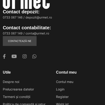
Contact depozit:
0733 067 146
/
depozit@urmet.ro
Contact contabilitate:
0733 067 149
/
conta@urmet.ro
CONTACTEAZĂ-NE
Utile
Contul meu
Despre noi
Contul meu
Prelucrearea datelor
Login
Termeni și condiții
Register
Politica de comandă și retur
WishList