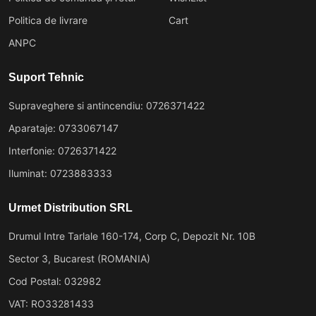
Politica de livrare
Cart
ANPC
Suport Tehnic
Supraveghere si antincendiu: 0726371422
Aparataje: 0733067147
Interfonie: 0726371422
Iluminat: 0723883333
Urmet Distribution SRL
Drumul Intre Tarlale 160-174, Corp C, Depozit Nr. 10B
Sector 3, Bucarest (ROMANIA)
Cod Postal: 032982
VAT: RO33281433