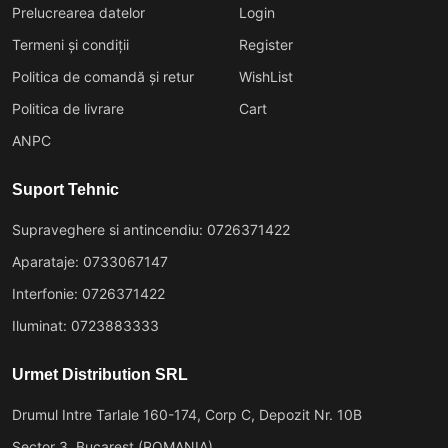
Prelucrearea datelor
Login
Termeni și condiții
Register
Politica de comandă și retur
WishList
Politica de livrare
Cart
ANPC
Suport Tehnic
Supraveghere si antincendiu: 0726371422
Aparataje: 0733067147
Interfonie: 0726371422
Iluminat: 0723883333
Urmet Distribution SRL
Drumul Intre Tarlale 160-174, Corp C, Depozit Nr. 10B
Sector 3, Bucarest (ROMANIA)