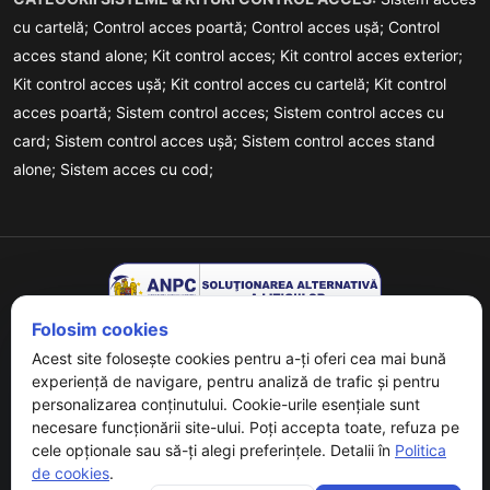
cu cartelă;
Control acces poartă;
Control acces ușă;
Control
acces stand alone;
Kit control acces;
Kit control acces exterior;
Kit control acces ușă;
Kit control acces cu cartelă;
Kit control
acces poartă;
Sistem control acces;
Sistem control acces cu
card;
Sistem control acces ușă;
Sistem control acces stand
alone;
Sistem acces cu cod;
Folosim cookies
Acest site folosește cookies pentru a-ți oferi cea mai bună
experiență de navigare, pentru analiză de trafic și pentru
personalizarea conținutului. Cookie-urile esențiale sunt
necesare funcționării site-ului. Poți accepta toate, refuza pe
Copyrights © 2026 URMET - Powered By
Digital Agency
. All
cele opționale sau să-ți alegi preferințele. Detalii în
Politica
Rights Reserved.
de cookies
.