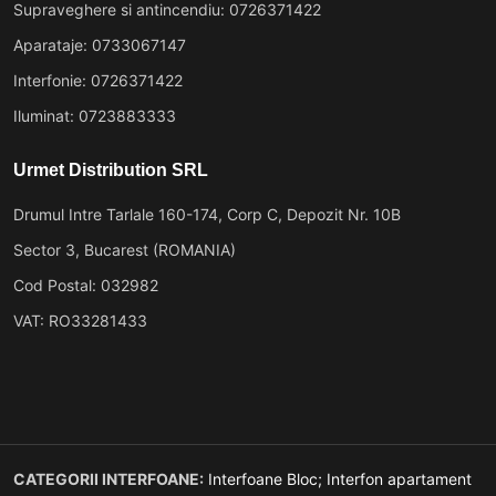
Supraveghere si antincendiu: 0726371422
Aparataje: 0733067147
Interfonie: 0726371422
Iluminat: 0723883333
Urmet Distribution SRL
Drumul Intre Tarlale 160-174, Corp C, Depozit Nr. 10B
Sector 3, Bucarest (ROMANIA)
Cod Postal: 032982
VAT: RO33281433
CATEGORII INTERFOANE:
Interfoane Bloc;
Interfon apartament