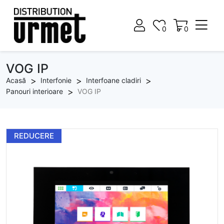
0
0
0
0
VOG IP
Acasă
Interfonie
Interfoane cladiri
Panouri interioare
VOG IP
REDUCERE