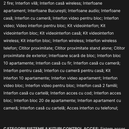
2 fire;
Interfon vilă;
Interfon casă wireless;
Interfoane
apartament;
Interfoane București;
Interfoane audio;
Interfoane
casă;
Interfon cu cameră;
Interfon video pentru bloc;
Interfon
video;
Video interfon pentru bloc;
Kit videointerfon;
Kit
videointerfon bloc;
Kit videointerfon casă;
Kit videointerfon
wireless;
Kit interfon bloc;
Interfon wireless;
Interfon wireless
telefon;
Cititor proximitate;
Cititor proximitate stand alone;
Cititor
proximitate de exterior;
Interfoane scară de bloc;
Interfon bloc
10 apartamente;
Interfon casă cu fir;
Interfon casă cu cameră;
Interfon pentru casă;
Interfon cu cameră pentru casă;
Kit
interfon 10 apartamente;
Interfon video apartament;
Interfon
video bloc;
Interfon video pentru bloc;
Interfon casă 2 familii;
Interfon casă cu cartelă;
Interfon acces cu cod;
Interfon acces
bloc;
Interfon bloc 20 de apartamente;
Interfon apartament cu
cameră;
Interfon casă cu cartelă;
Acces interfon cu telefonul;
CATEGORII SISTEME & KITURI CONTROL ACCES:
Sistem acces