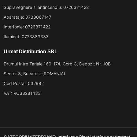
Supraveghere si antincendiu: 0726371422
Aparataje: 0733067147
Interfonie: 0726371422
Iluminat: 0723883333
Urmet Distribution SRL
Drumul Intre Tarlale 160-174, Corp C, Depozit Nr. 10B
Sector 3, Bucarest (ROMANIA)
Cod Postal: 032982
VAT: RO33281433
CATEGORII INTERFOANE:
Interfoane Bloc;
Interfon apartament