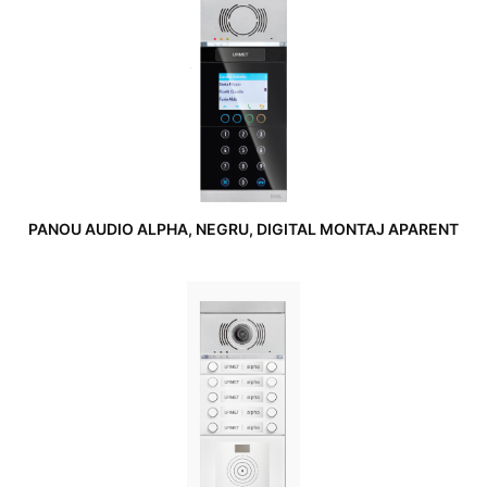
PANOU AUDIO ALPHA, NEGRU, DIGITAL MONTAJ APARENT