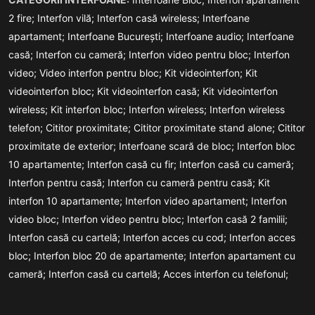
2 fire;
Interfon vilă;
Interfon casă wireless;
Interfoane
apartament;
Interfoane București;
Interfoane audio;
Interfoane
casă;
Interfon cu cameră;
Interfon video pentru bloc;
Interfon
video;
Video interfon pentru bloc;
Kit videointerfon;
Kit
videointerfon bloc;
Kit videointerfon casă;
Kit videointerfon
wireless;
Kit interfon bloc;
Interfon wireless;
Interfon wireless
telefon;
Cititor proximitate;
Cititor proximitate stand alone;
Cititor
proximitate de exterior;
Interfoane scară de bloc;
Interfon bloc
10 apartamente;
Interfon casă cu fir;
Interfon casă cu cameră;
Interfon pentru casă;
Interfon cu cameră pentru casă;
Kit
interfon 10 apartamente;
Interfon video apartament;
Interfon
video bloc;
Interfon video pentru bloc;
Interfon casă 2 familii;
Interfon casă cu cartelă;
Interfon acces cu cod;
Interfon acces
bloc;
Interfon bloc 20 de apartamente;
Interfon apartament cu
cameră;
Interfon casă cu cartelă;
Acces interfon cu telefonul;