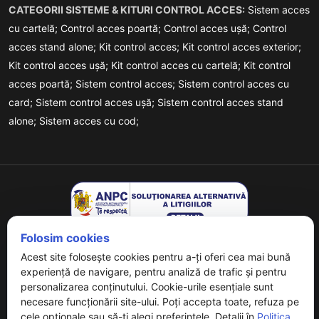
CATEGORII SISTEME & KITURI CONTROL ACCES:
Sistem acces
cu cartelă;
Control acces poartă;
Control acces ușă;
Control
acces stand alone;
Kit control acces;
Kit control acces exterior;
Kit control acces ușă;
Kit control acces cu cartelă;
Kit control
acces poartă;
Sistem control acces;
Sistem control acces cu
card;
Sistem control acces ușă;
Sistem control acces stand
alone;
Sistem acces cu cod;
Folosim cookies
Acest site folosește cookies pentru a-ți oferi cea mai bună
experiență de navigare, pentru analiză de trafic și pentru
personalizarea conținutului. Cookie-urile esențiale sunt
Copyrights © 2026 URMET - Powered By
Digital Agency
. All
necesare funcționării site-ului. Poți accepta toate, refuza pe
Rights Reserved.
cele opționale sau să-ți alegi preferințele. Detalii în
Politica