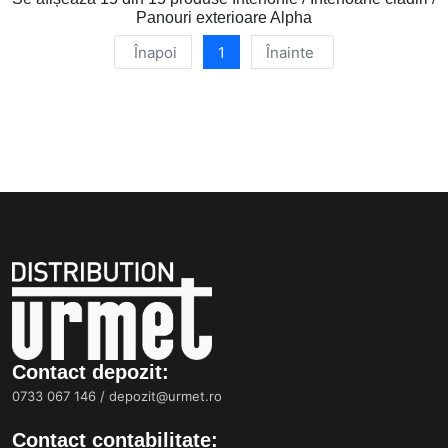
Panouri exterioare Alpha
Înapoi
1
Înainte
Contact depozit:
0733 067 146
/
depozit@urmet.ro
Contact contabilitate: