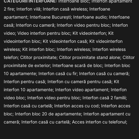
CATEGORII INTERFOANE:
Interfoane Bloc;
Interfon apartament
2 fire;
Interfon vilă;
Interfon casă wireless;
Interfoane
apartament;
Interfoane București;
Interfoane audio;
Interfoane
casă;
Interfon cu cameră;
Interfon video pentru bloc;
Interfon
video;
Video interfon pentru bloc;
Kit videointerfon;
Kit
videointerfon bloc;
Kit videointerfon casă;
Kit videointerfon
wireless;
Kit interfon bloc;
Interfon wireless;
Interfon wireless
telefon;
Cititor proximitate;
Cititor proximitate stand alone;
Cititor
proximitate de exterior;
Interfoane scară de bloc;
Interfon bloc
10 apartamente;
Interfon casă cu fir;
Interfon casă cu cameră;
Interfon pentru casă;
Interfon cu cameră pentru casă;
Kit
interfon 10 apartamente;
Interfon video apartament;
Interfon
video bloc;
Interfon video pentru bloc;
Interfon casă 2 familii;
Interfon casă cu cartelă;
Interfon acces cu cod;
Interfon acces
bloc;
Interfon bloc 20 de apartamente;
Interfon apartament cu
cameră;
Interfon casă cu cartelă;
Acces interfon cu telefonul;