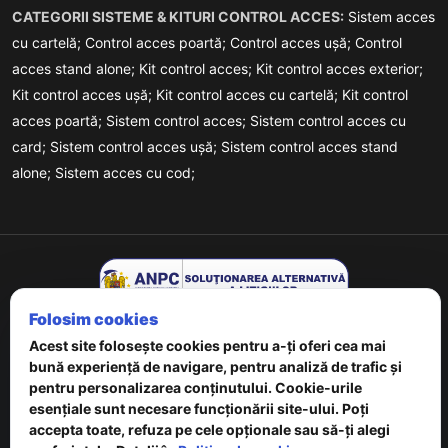
CATEGORII SISTEME & KITURI CONTROL ACCES:
Sistem acces
cu cartelă;
Control acces poartă;
Control acces ușă;
Control
acces stand alone;
Kit control acces;
Kit control acces exterior;
Kit control acces ușă;
Kit control acces cu cartelă;
Kit control
acces poartă;
Sistem control acces;
Sistem control acces cu
card;
Sistem control acces ușă;
Sistem control acces stand
alone;
Sistem acces cu cod;
Folosim cookies
Acest site folosește cookies pentru a-ți oferi cea mai
bună experiență de navigare, pentru analiză de trafic și
pentru personalizarea conținutului. Cookie-urile
esențiale sunt necesare funcționării site-ului. Poți
Copyrights © 2026 URMET - Powered By
Digital Agency
. All
accepta toate, refuza pe cele opționale sau să-ți alegi
Rights Reserved.