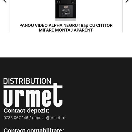
E,
PANOU VIDEO ALPHA NEGRU 18ap CU CITITOR
P
MIFARE MONTAJ APARENT
Contact depozit:
0733 067 146
/
depozit@urmet.ro
Contact contabilitate: