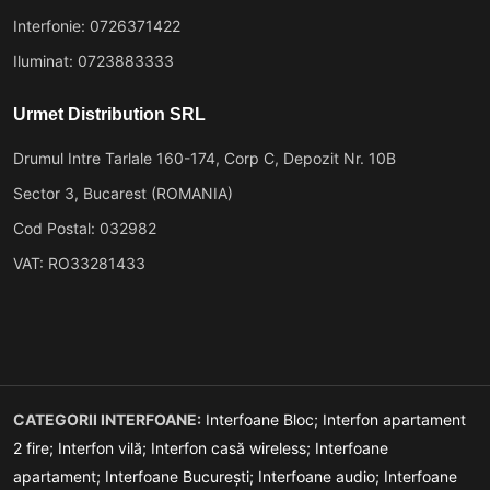
Interfonie: 0726371422
Iluminat: 0723883333
Urmet Distribution SRL
Drumul Intre Tarlale 160-174, Corp C, Depozit Nr. 10B
Sector 3, Bucarest (ROMANIA)
Cod Postal: 032982
VAT: RO33281433
CATEGORII INTERFOANE:
Interfoane Bloc;
Interfon apartament
2 fire;
Interfon vilă;
Interfon casă wireless;
Interfoane
apartament;
Interfoane București;
Interfoane audio;
Interfoane