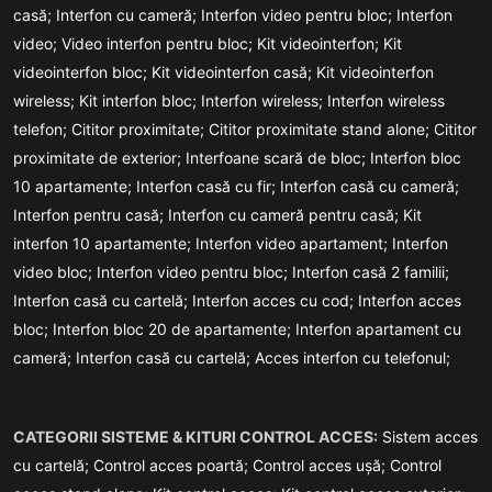
casă;
Interfon cu cameră;
Interfon video pentru bloc;
Interfon
video;
Video interfon pentru bloc;
Kit videointerfon;
Kit
videointerfon bloc;
Kit videointerfon casă;
Kit videointerfon
wireless;
Kit interfon bloc;
Interfon wireless;
Interfon wireless
telefon;
Cititor proximitate;
Cititor proximitate stand alone;
Cititor
proximitate de exterior;
Interfoane scară de bloc;
Interfon bloc
10 apartamente;
Interfon casă cu fir;
Interfon casă cu cameră;
Interfon pentru casă;
Interfon cu cameră pentru casă;
Kit
interfon 10 apartamente;
Interfon video apartament;
Interfon
video bloc;
Interfon video pentru bloc;
Interfon casă 2 familii;
Interfon casă cu cartelă;
Interfon acces cu cod;
Interfon acces
bloc;
Interfon bloc 20 de apartamente;
Interfon apartament cu
cameră;
Interfon casă cu cartelă;
Acces interfon cu telefonul;
CATEGORII SISTEME & KITURI CONTROL ACCES:
Sistem acces
cu cartelă;
Control acces poartă;
Control acces ușă;
Control