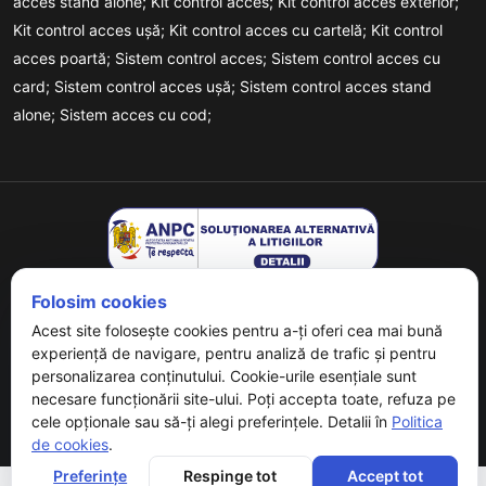
acces stand alone;
Kit control acces;
Kit control acces exterior;
Kit control acces ușă;
Kit control acces cu cartelă;
Kit control
acces poartă;
Sistem control acces;
Sistem control acces cu
card;
Sistem control acces ușă;
Sistem control acces stand
alone;
Sistem acces cu cod;
Folosim cookies
Acest site folosește cookies pentru a-ți oferi cea mai bună
experiență de navigare, pentru analiză de trafic și pentru
Copyrights © 2026 URMET - Powered By
Digital Agency
. All
personalizarea conținutului. Cookie-urile esențiale sunt
necesare funcționării site-ului. Poți accepta toate, refuza pe
Rights Reserved.
cele opționale sau să-ți alegi preferințele. Detalii în
Politica
de cookies
.
Preferințe
Respinge tot
Accept tot