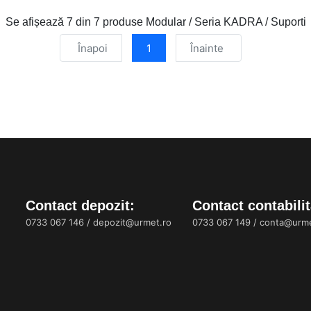
Se afișează
7 din 7
produse Modular / Seria KADRA / Suporti
Înapoi
1
Înainte
Contact depozit:
Contact contabilit
0733 067 146
/
depozit@urmet.ro
0733 067 149
/
conta@urme