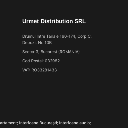
Urmet Distribution SRL
Drumul Intre Tarlale 160-174, Corp C,
Depozit Nr. 10B
Sector 3, Bucarest (ROMANIA)
Cod Postal: 032982
VAT: RO33281433
partament;
Interfoane București;
Interfoane audio;