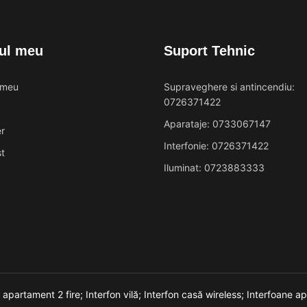
ul meu
Suport Tehnic
 meu
Supraveghere si antincendiu:
0726371422
Aparataje: 0733067147
r
Interfonie: 0726371422
t
Iluminat: 0723883333
n apartament 2 fire;
Interfon vilă;
Interfon casă wireless;
Interfoane a