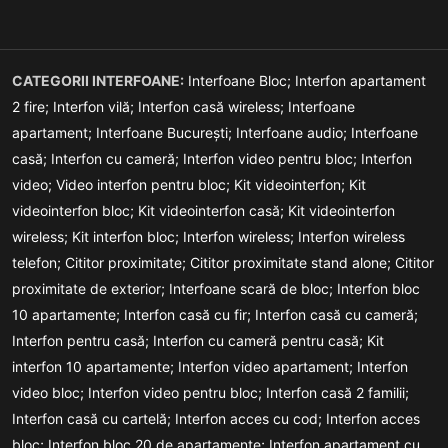
CATEGORII INTERFOANE:
Interfoane Bloc;
Interfon apartament
2 fire;
Interfon vilă;
Interfon casă wireless;
Interfoane
apartament;
Interfoane București;
Interfoane audio;
Interfoane
casă;
Interfon cu cameră;
Interfon video pentru bloc;
Interfon
video;
Video interfon pentru bloc;
Kit videointerfon;
Kit
videointerfon bloc;
Kit videointerfon casă;
Kit videointerfon
wireless;
Kit interfon bloc;
Interfon wireless;
Interfon wireless
telefon;
Cititor proximitate;
Cititor proximitate stand alone;
Cititor
proximitate de exterior;
Interfoane scară de bloc;
Interfon bloc
10 apartamente;
Interfon casă cu fir;
Interfon casă cu cameră;
Interfon pentru casă;
Interfon cu cameră pentru casă;
Kit
interfon 10 apartamente;
Interfon video apartament;
Interfon
video bloc;
Interfon video pentru bloc;
Interfon casă 2 familii;
Interfon casă cu cartelă;
Interfon acces cu cod;
Interfon acces
bloc;
Interfon bloc 20 de apartamente;
Interfon apartament cu