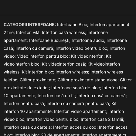
CATEGORII INTERFOANE:
Interfoane Bloc;
Interfon apartament
2 fire;
Interfon vilă;
Interfon casă wireless;
Interfoane
apartament;
Interfoane București;
Interfoane audio;
Interfoane
casă;
Interfon cu cameră;
Interfon video pentru bloc;
Interfon
video;
Video interfon pentru bloc;
Kit videointerfon;
Kit
videointerfon bloc;
Kit videointerfon casă;
Kit videointerfon
wireless;
Kit interfon bloc;
Interfon wireless;
Interfon wireless
telefon;
Cititor proximitate;
Cititor proximitate stand alone;
Cititor
proximitate de exterior;
Interfoane scară de bloc;
Interfon bloc
10 apartamente;
Interfon casă cu fir;
Interfon casă cu cameră;
Interfon pentru casă;
Interfon cu cameră pentru casă;
Kit
interfon 10 apartamente;
Interfon video apartament;
Interfon
video bloc;
Interfon video pentru bloc;
Interfon casă 2 familii;
Interfon casă cu cartelă;
Interfon acces cu cod;
Interfon acces
bloc;
Interfon bloc 20 de apartamente;
Interfon apartament cu