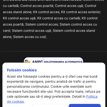
cu cartelă;
Control acces poartă;
Control acces ușă;
Control
acces stand alone;
Kit control acces;
Kit control acces exterior;
Kit control acces ușă;
Kit control acces cu cartelă;
Kit control
acces poartă;
Sistem control acces;
Sistem control acces cu
card;
Sistem control acces ușă;
Sistem control acces stand
alone;
Sistem acces cu cod;
Folosim cookies
Acest site folosește cookies pentru a-ți oferi cea mai bună
experiență de navigare, pentru analiză de trafic și pentru
personalizarea conținutului. Cookie-urile esențiale sunt
necesare funcționării site-ului. Poți accepta toate, refuza pe
Copyrights © 2026 URMET - Powered By
Digital Agency
. All
cele opționale sau să-ți alegi preferințele. Detalii în
Politica
Rights Reserved.
de cookies
.