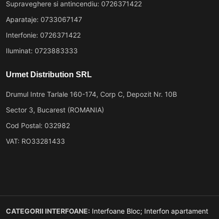
Supraveghere si antincendiu: 0726371422
Aparataje: 0733067147
Interfonie: 0726371422
Iluminat: 0723883333
Urmet Distribution SRL
Drumul Intre Tarlale 160-174, Corp C, Depozit Nr. 10B
Sector 3, Bucarest (ROMANIA)
Cod Postal: 032982
VAT: RO33281433
CATEGORII INTERFOANE:
Interfoane Bloc;
Interfon apartament