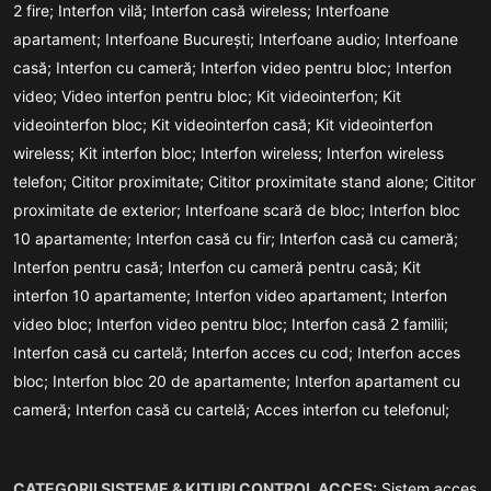
2 fire;
Interfon vilă;
Interfon casă wireless;
Interfoane
apartament;
Interfoane București;
Interfoane audio;
Interfoane
casă;
Interfon cu cameră;
Interfon video pentru bloc;
Interfon
video;
Video interfon pentru bloc;
Kit videointerfon;
Kit
videointerfon bloc;
Kit videointerfon casă;
Kit videointerfon
wireless;
Kit interfon bloc;
Interfon wireless;
Interfon wireless
telefon;
Cititor proximitate;
Cititor proximitate stand alone;
Cititor
proximitate de exterior;
Interfoane scară de bloc;
Interfon bloc
10 apartamente;
Interfon casă cu fir;
Interfon casă cu cameră;
Interfon pentru casă;
Interfon cu cameră pentru casă;
Kit
interfon 10 apartamente;
Interfon video apartament;
Interfon
video bloc;
Interfon video pentru bloc;
Interfon casă 2 familii;
Interfon casă cu cartelă;
Interfon acces cu cod;
Interfon acces
bloc;
Interfon bloc 20 de apartamente;
Interfon apartament cu
cameră;
Interfon casă cu cartelă;
Acces interfon cu telefonul;
CATEGORII SISTEME & KITURI CONTROL ACCES:
Sistem acces