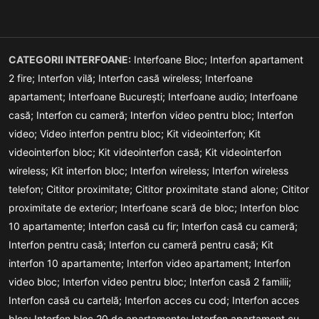
CATEGORII INTERFOANE:
Interfoane Bloc;
Interfon apartament
2 fire;
Interfon vilă;
Interfon casă wireless;
Interfoane
apartament;
Interfoane București;
Interfoane audio;
Interfoane
casă;
Interfon cu cameră;
Interfon video pentru bloc;
Interfon
video;
Video interfon pentru bloc;
Kit videointerfon;
Kit
videointerfon bloc;
Kit videointerfon casă;
Kit videointerfon
wireless;
Kit interfon bloc;
Interfon wireless;
Interfon wireless
telefon;
Cititor proximitate;
Cititor proximitate stand alone;
Cititor
proximitate de exterior;
Interfoane scară de bloc;
Interfon bloc
10 apartamente;
Interfon casă cu fir;
Interfon casă cu cameră;
Interfon pentru casă;
Interfon cu cameră pentru casă;
Kit
interfon 10 apartamente;
Interfon video apartament;
Interfon
video bloc;
Interfon video pentru bloc;
Interfon casă 2 familii;
Interfon casă cu cartelă;
Interfon acces cu cod;
Interfon acces
bloc;
Interfon bloc 20 de apartamente;
Interfon apartament cu