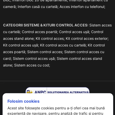
cameră;
Interfon casă cu cartelă;
Acces interfon cu telefonul;
CATEGORII SISTEME & KITURI CONTROL ACCES:
Sistem acces
cu cartelă;
Control acces poartă;
Control acces ușă;
Control
acces stand alone;
Kit control acces;
Kit control acces exterior;
Kit control acces ușă;
Kit control acces cu cartelă;
Kit control
acces poartă;
Sistem control acces;
Sistem control acces cu
card;
Sistem control acces ușă;
Sistem control acces stand
alone;
Sistem acces cu cod;
Folosim cookies
Acest site folosește cookies pentru a-ți oferi cea mai bună
experiență de navigare, pentru analiză de trafic și pentru