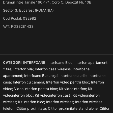
Drumul Intre Tarlale 160-174, Corp C, Depozit Nr. 10B
Sector 3, Bucarest (ROMANIA)
Cod Postal: 032982
VAT: RO33281433
CATEGORII INTERFOANE:
Interfoane Bloc;
Interfon apartament
2 fire;
Interfon vilă;
Interfon casă wireless;
Interfoane
apartament;
Interfoane București;
Interfoane audio;
Interfoane
casă;
Interfon cu cameră;
Interfon video pentru bloc;
Interfon
video;
Video interfon pentru bloc;
Kit videointerfon;
Kit
videointerfon bloc;
Kit videointerfon casă;
Kit videointerfon
wireless;
Kit interfon bloc;
Interfon wireless;
Interfon wireless
telefon;
Cititor proximitate;
Cititor proximitate stand alone;
Cititor