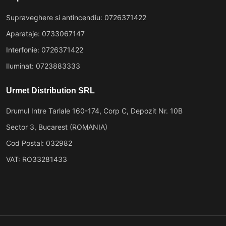
Supraveghere si antincendiu: 0726371422
Aparataje: 0733067147
Interfonie: 0726371422
Iluminat: 0723883333
Urmet Distribution SRL
Drumul Intre Tarlale 160-174, Corp C, Depozit Nr. 10B
Sector 3, Bucarest (ROMANIA)
Cod Postal: 032982
VAT: RO33281433