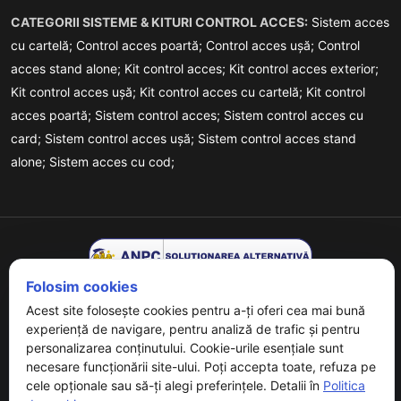
CATEGORII SISTEME & KITURI CONTROL ACCES:
Sistem acces
cu cartelă;
Control acces poartă;
Control acces ușă;
Control
acces stand alone;
Kit control acces;
Kit control acces exterior;
Kit control acces ușă;
Kit control acces cu cartelă;
Kit control
acces poartă;
Sistem control acces;
Sistem control acces cu
card;
Sistem control acces ușă;
Sistem control acces stand
alone;
Sistem acces cu cod;
Folosim cookies
Acest site folosește cookies pentru a-ți oferi cea mai bună
experiență de navigare, pentru analiză de trafic și pentru
personalizarea conținutului. Cookie-urile esențiale sunt
necesare funcționării site-ului. Poți accepta toate, refuza pe
Copyrights © 2026 URMET - Powered By
Digital Agency
. All
cele opționale sau să-ți alegi preferințele. Detalii în
Politica
Rights Reserved.