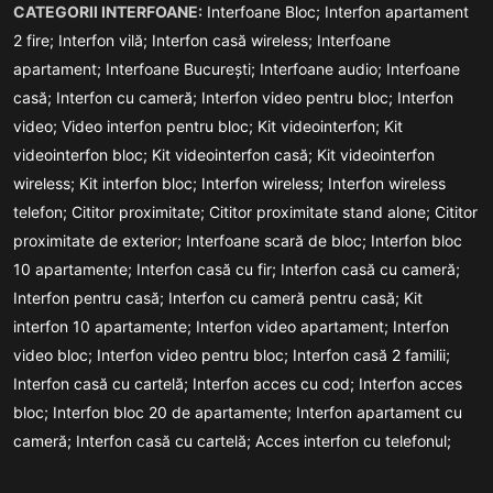
CATEGORII INTERFOANE:
Interfoane Bloc;
Interfon apartament
2 fire;
Interfon vilă;
Interfon casă wireless;
Interfoane
apartament;
Interfoane București;
Interfoane audio;
Interfoane
casă;
Interfon cu cameră;
Interfon video pentru bloc;
Interfon
video;
Video interfon pentru bloc;
Kit videointerfon;
Kit
videointerfon bloc;
Kit videointerfon casă;
Kit videointerfon
wireless;
Kit interfon bloc;
Interfon wireless;
Interfon wireless
telefon;
Cititor proximitate;
Cititor proximitate stand alone;
Cititor
proximitate de exterior;
Interfoane scară de bloc;
Interfon bloc
10 apartamente;
Interfon casă cu fir;
Interfon casă cu cameră;
Interfon pentru casă;
Interfon cu cameră pentru casă;
Kit
interfon 10 apartamente;
Interfon video apartament;
Interfon
video bloc;
Interfon video pentru bloc;
Interfon casă 2 familii;
Interfon casă cu cartelă;
Interfon acces cu cod;
Interfon acces
bloc;
Interfon bloc 20 de apartamente;
Interfon apartament cu
cameră;
Interfon casă cu cartelă;
Acces interfon cu telefonul;