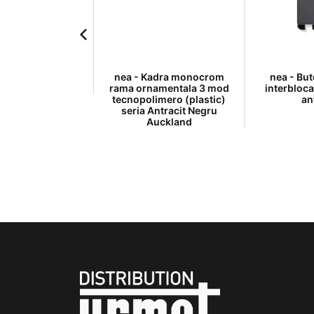
ntrerupator cap
nea - Kadra monocrom
nea - Bu
a 1P 10A Alb
rama ornamentala 3 mod
interbloc
tecnopolimero (plastic)
an
seria Antracit Negru
Auckland