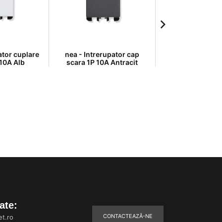
ator cuplare
nea - Intrerupator cap
nea - Intrerup
 10A Alb
scara 1P 10A Antracit
scara 1P 10
ate:
CONTACTEAZĂ-NE
t.ro