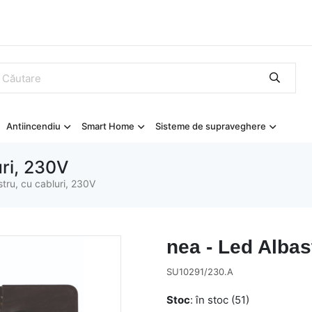
Antiincendiu
Smart Home
Sisteme de supraveghere
uri, 230V
tru, cu cabluri, 230V
nea - Led Albas
SU10291/230.A
Stoc
: în stoc (51)