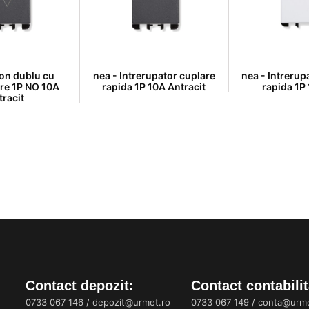
ton dublu cu
nea - Intrerupator cuplare
nea - Intrerup
are 1P NO 10A
rapida 1P 10A Antracit
rapida 1P
tracit
Contact depozit:
Contact contabilit
0733 067 146
/
depozit@urmet.ro
0733 067 149
/
conta@urme