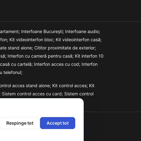
partament;
Interfoane București;
Interfoane audio;
rfon;
Kit videointerfon bloc;
Kit videointerfon casă;
itate stand alone;
Cititor proximitate de exterior;
asă;
Interfon cu cameră pentru casă;
Kit interfon 10
 casă cu cartelă;
Interfon acces cu cod;
Interfon
u telefonul;
ontrol acces stand alone;
Kit control acces;
Kit
;
Sistem control acces cu card;
Sistem control
Respinge tot
Accept tot