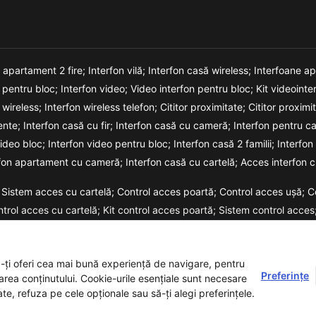
n apartament 2 fire;
Interfon vilă;
Interfon casă wireless;
Interfoane a
o pentru bloc;
Interfon video;
Video interfon pentru bloc;
Kit videointe
 wireless;
Interfon wireless telefon;
Cititor proximitate;
Cititor proxim
ente;
Interfon casă cu fir;
Interfon casă cu cameră;
Interfon pentru c
video bloc;
Interfon video pentru bloc;
Interfon casă 2 familii;
Interfon
rfon apartament cu cameră;
Interfon casă cu cartelă;
Acces interfon c
Sistem acces cu cartelă;
Control acces poartă;
Control acces ușă;
C
ntrol acces cu cartelă;
Kit control acces poartă;
Sistem control acces
m acces cu cod;
a-ți oferi cea mai bună experiență de navigare, pentru
Preferințe
zarea conținutului. Cookie-urile esențiale sunt necesare
ate, refuza pe cele opționale sau să-ți alegi preferințele.