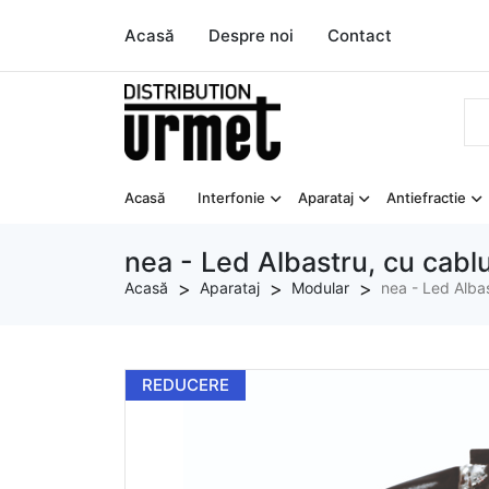
Acasă
Despre noi
Contact
Acasă
Interfonie
Aparataj
Antiefractie
nea - Led Albastru, cu cabl
Acasă
Aparataj
Modular
nea - Led Albas
REDUCERE