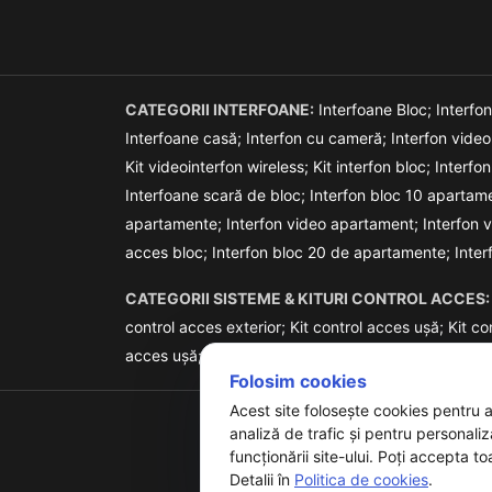
CATEGORII INTERFOANE:
Interfoane Bloc;
Interfo
Interfoane casă;
Interfon cu cameră;
Interfon vide
Kit videointerfon wireless;
Kit interfon bloc;
Interfon
Interfoane scară de bloc;
Interfon bloc 10 apartam
apartamente;
Interfon video apartament;
Interfon 
acces bloc;
Interfon bloc 20 de apartamente;
Inte
CATEGORII SISTEME & KITURI CONTROL ACCES:
control acces exterior;
Kit control acces ușă;
Kit co
acces ușă;
Sistem control acces stand alone;
Siste
Folosim cookies
Acest site folosește cookies pentru 
analiză de trafic și pentru personali
funcționării site-ului. Poți accepta to
Detalii în
Politica de cookies
.