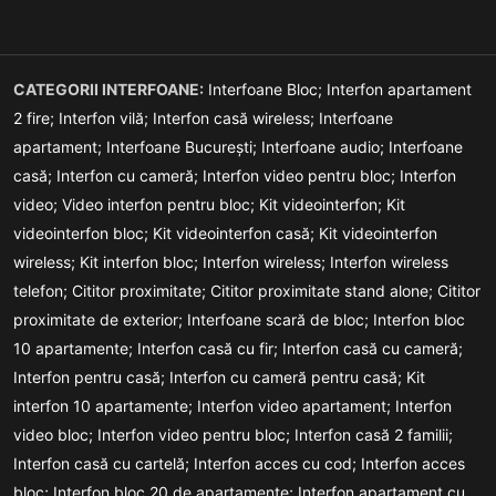
CATEGORII INTERFOANE:
Interfoane Bloc;
Interfon apartament
2 fire;
Interfon vilă;
Interfon casă wireless;
Interfoane
apartament;
Interfoane București;
Interfoane audio;
Interfoane
casă;
Interfon cu cameră;
Interfon video pentru bloc;
Interfon
video;
Video interfon pentru bloc;
Kit videointerfon;
Kit
videointerfon bloc;
Kit videointerfon casă;
Kit videointerfon
wireless;
Kit interfon bloc;
Interfon wireless;
Interfon wireless
telefon;
Cititor proximitate;
Cititor proximitate stand alone;
Cititor
proximitate de exterior;
Interfoane scară de bloc;
Interfon bloc
10 apartamente;
Interfon casă cu fir;
Interfon casă cu cameră;
Interfon pentru casă;
Interfon cu cameră pentru casă;
Kit
interfon 10 apartamente;
Interfon video apartament;
Interfon
video bloc;
Interfon video pentru bloc;
Interfon casă 2 familii;
Interfon casă cu cartelă;
Interfon acces cu cod;
Interfon acces
bloc;
Interfon bloc 20 de apartamente;
Interfon apartament cu