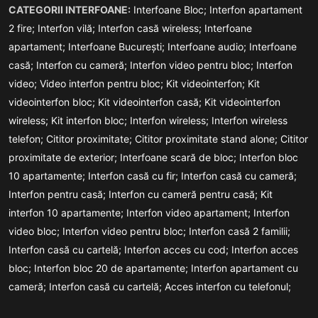
CATEGORII INTERFOANE:
Interfoane Bloc;
Interfon apartament
2 fire;
Interfon vilă;
Interfon casă wireless;
Interfoane
apartament;
Interfoane București;
Interfoane audio;
Interfoane
casă;
Interfon cu cameră;
Interfon video pentru bloc;
Interfon
video;
Video interfon pentru bloc;
Kit videointerfon;
Kit
videointerfon bloc;
Kit videointerfon casă;
Kit videointerfon
wireless;
Kit interfon bloc;
Interfon wireless;
Interfon wireless
telefon;
Cititor proximitate;
Cititor proximitate stand alone;
Cititor
proximitate de exterior;
Interfoane scară de bloc;
Interfon bloc
10 apartamente;
Interfon casă cu fir;
Interfon casă cu cameră;
Interfon pentru casă;
Interfon cu cameră pentru casă;
Kit
interfon 10 apartamente;
Interfon video apartament;
Interfon
video bloc;
Interfon video pentru bloc;
Interfon casă 2 familii;
Interfon casă cu cartelă;
Interfon acces cu cod;
Interfon acces
bloc;
Interfon bloc 20 de apartamente;
Interfon apartament cu
cameră;
Interfon casă cu cartelă;
Acces interfon cu telefonul;