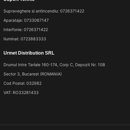
Supraveghere si antincendiu: 0726371422
Aparataje: 0733067147
Interfonie: 0726371422
Iluminat: 0723883333
Urmet Distribution SRL
Drumul Intre Tarlale 160-174, Corp C, Depozit Nr. 10B
Sector 3, Bucarest (ROMANIA)
Cod Postal: 032982
VAT: RO33281433