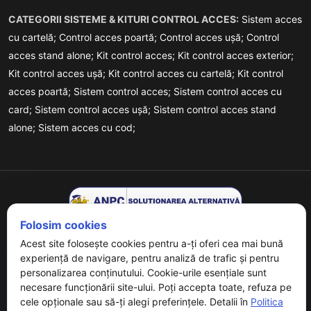
CATEGORII SISTEME & KITURI CONTROL ACCES:
Sistem acces
cu cartelă;
Control acces poartă;
Control acces ușă;
Control
acces stand alone;
Kit control acces;
Kit control acces exterior;
Kit control acces ușă;
Kit control acces cu cartelă;
Kit control
acces poartă;
Sistem control acces;
Sistem control acces cu
card;
Sistem control acces ușă;
Sistem control acces stand
alone;
Sistem acces cu cod;
Folosim cookies
Acest site folosește cookies pentru a-ți oferi cea mai bună
experiență de navigare, pentru analiză de trafic și pentru
personalizarea conținutului. Cookie-urile esențiale sunt
necesare funcționării site-ului. Poți accepta toate, refuza pe
Copyrights © 2026 URMET - Powered By
Digital Agency
. All
cele opționale sau să-ți alegi preferințele. Detalii în
Politica
Rights Reserved.