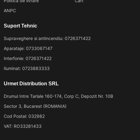
Politica de livrare
Cart
ANPC
Suport Tehnic
Supraveghere si antincendiu: 0726371422
Aparataje: 0733067147
Interfonie: 0726371422
Iluminat: 0723883333
Urmet Distribution SRL
Drumul Intre Tarlale 160-174, Corp C, Depozit Nr. 10B
Sector 3, Bucarest (ROMANIA)
Cod Postal: 032982
VAT: RO33281433