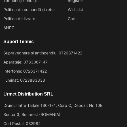
Termeni și condiții
Register
Politica de comandă și retur
WishList
Politica de livrare
Cart
ANPC
Suport Tehnic
Supraveghere si antincendiu: 0726371422
Aparataje: 0733067147
Interfonie: 0726371422
Iluminat: 0723883333
Urmet Distribution SRL
Drumul Intre Tarlale 160-174, Corp C, Depozit Nr. 10B
Sector 3, Bucarest (ROMANIA)
Cod Postal: 032982