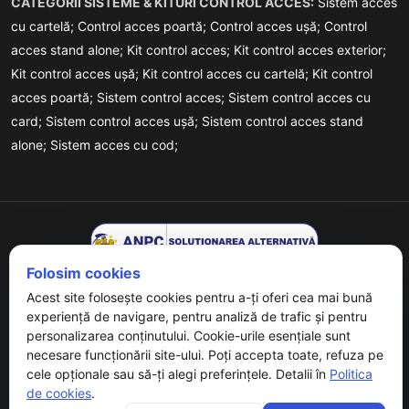
CATEGORII SISTEME & KITURI CONTROL ACCES:
Sistem acces
cu cartelă;
Control acces poartă;
Control acces ușă;
Control
acces stand alone;
Kit control acces;
Kit control acces exterior;
Kit control acces ușă;
Kit control acces cu cartelă;
Kit control
acces poartă;
Sistem control acces;
Sistem control acces cu
card;
Sistem control acces ușă;
Sistem control acces stand
alone;
Sistem acces cu cod;
Folosim cookies
Acest site folosește cookies pentru a-ți oferi cea mai bună
experiență de navigare, pentru analiză de trafic și pentru
personalizarea conținutului. Cookie-urile esențiale sunt
necesare funcționării site-ului. Poți accepta toate, refuza pe
Copyrights © 2026 URMET - Powered By
Digital Agency
. All
cele opționale sau să-ți alegi preferințele. Detalii în
Politica
Rights Reserved.
de cookies
.