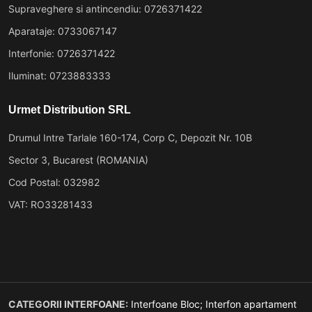
Supraveghere si antincendiu: 0726371422
Aparataje: 0733067147
Interfonie: 0726371422
Iluminat: 0723883333
Urmet Distribution SRL
Drumul Intre Tarlale 160-174, Corp C, Depozit Nr. 10B
Sector 3, Bucarest (ROMANIA)
Cod Postal: 032982
VAT: RO33281433
CATEGORII INTERFOANE:
Interfoane Bloc;
Interfon apartament